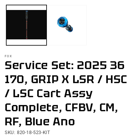
e
Abrir
m
elemento
2
multimedia
e
1
u
en
v
una
m
ventana
modal
FOX
Service Set: 2025 36
170, GRIP X LSR / HSC
/ LSC Cart Assy
Complete, CFBV, CM,
RF, Blue Ano
SKU: 820-18-523-KIT