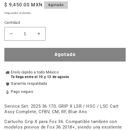
Precio
$ 9,450.00 MXN
Agotado
habitual
Impuesto incluido.
Cantidad
Reducir
Aumentar
cantidad
cantidad
para
para
Service
Service
Agotado
Set:
Set:
2025
2025
36
Envío rápido a todo México
36
🚚
Te llega entre el 10 y 12 de agosto
170,
170,
Garantía respaldada
🛡️
GRIP
GRIP
X
X
Pago seguro
🔒
LSR
LSR
/
/
Service Set: 2025 36 170, GRIP X LSR / HSC / LSC Cart
HSC
HSC
Assy Complete, CFBV, CM, RF, Blue Ano
/
/
LSC
LSC
Cartucho Grip X para Fox 36. Compatible también con
modelos previos de Fox 36 2018+, siendo una excelente
Cart
Cart