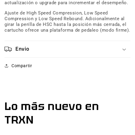
actualización o upgrade para incrementar el desempeño.
Assy
Assy
Complete,
Complete,
Ajuste de High Speed Compression, Low Speed
CFBV,
CFBV,
Compression y Low Speed Rebound. Adicionalmente al
CM,
CM,
girar la perilla de HSC hasta la posición más cerrada, el
RF,
RF,
cartucho ofrece una plataforma de pedaleo (modo firme).
Blue
Blue
Ano
Ano
Envio
Compartir
Lo más nuevo en
TRXN