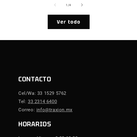
de
1
/
4
Ver todo
CONTACTO
Cel/Wa: 33 1529 5762
Tel:
33 2314 6400
Correo:
info@traxion.mx
HORARIOS