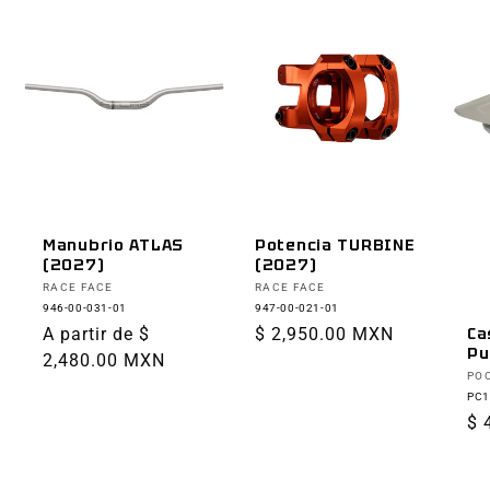
Manubrio ATLAS
Potencia TURBINE
(2027)
(2027)
Proveedor:
Proveedor:
RACE FACE
RACE FACE
946-00-031-01
947-00-021-01
Precio
A partir de $
Precio
$ 2,950.00 MXN
Ca
Pu
habitual
2,480.00 MXN
habitual
Pr
PO
PC1
Pr
$ 
ha