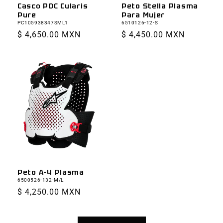
Peto Stella Plasma
Casco POC Cularis
Para Mujer
Pure
6510126-12-S
PC105938347SML1
Precio
$ 4,450.00 MXN
Precio
$ 4,650.00 MXN
habitual
habitual
Peto A-4 Plasma
6500526-132-M/L
Precio
$ 4,250.00 MXN
habitual