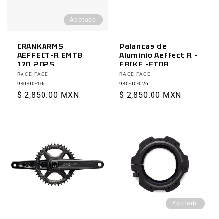
Agotado
CRANKARMS
Palancas de
AEFFECT-R EMTB
Aluminio Aeffect R -
170 2025
EBIKE -ETOR
Proveedor:
Proveedor:
RACE FACE
RACE FACE
940-00-106
940-00-026
Precio
$ 2,850.00 MXN
Precio
$ 2,850.00 MXN
habitual
habitual
Agotado