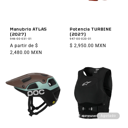
Manubrio ATLAS
Potencia TURBINE
(2027)
(2027)
946-00-031-01
947-00-020-01
Precio
A partir de $
Precio
$ 2,950.00 MXN
habitual
2,480.00 MXN
habitual
Agotado