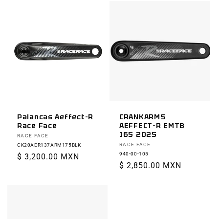
Palancas Aeffect-R
CRANKARMS
Race Face
AEFFECT-R EMTB
165 2025
Proveedor:
RACE FACE
Proveedor:
RACE FACE
CK20AER137ARM175BLK
940-00-105
Precio
$ 3,200.00 MXN
Precio
$ 2,850.00 MXN
habitual
habitual