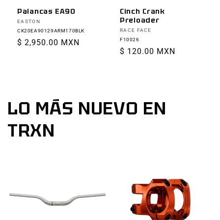
Palancas EA90
Cinch Crank
Preloader
Proveedor:
EASTON
Proveedor:
RACE FACE
CK20EA90129ARM170BLK
F10026
Precio
$ 2,950.00 MXN
Precio
$ 120.00 MXN
habitual
habitual
LO MÁS NUEVO EN
TRXN