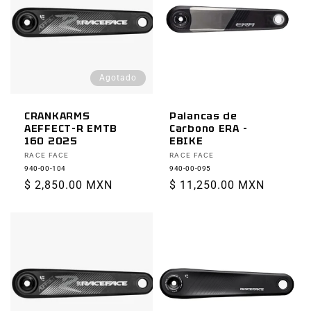
Agotado
CRANKARMS
Palancas de
AEFFECT-R EMTB
Carbono ERA -
160 2025
EBIKE
Proveedor:
Proveedor:
RACE FACE
RACE FACE
940-00-104
940-00-095
Precio
$ 2,850.00 MXN
Precio
$ 11,250.00 MXN
habitual
habitual