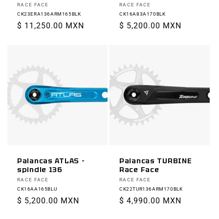
Proveedor:
Proveedor:
RACE FACE
RACE FACE
CK23ERA136ARM165BLK
CK16A83A170BLK
Precio
$ 11,250.00 MXN
Precio
$ 5,200.00 MXN
habitual
habitual
Palancas ATLAS -
Palancas TURBINE
spindle 136
Race Face
Proveedor:
Proveedor:
RACE FACE
RACE FACE
CK16AA165BLU
CK22TUR136ARM170BLK
Precio
$ 5,200.00 MXN
Precio
$ 4,990.00 MXN
habitual
habitual