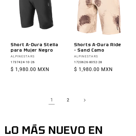
Short A-Dura Stella
Shorts A-Dura Ride
para Mujer Negro
- Sand Camo
Proveedor:
Proveedor:
ALPINESTARS
ALPINESTARS
1737424-10-26
1720626-8052-28
Precio
$ 1,980.00 MXN
Precio
$ 1,980.00 MXN
habitual
habitual
1
2
LO MÁS NUEVO EN