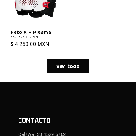
Peto A-4 Plasma
6500526-132-M/L
Precio
$ 4,250.00 MXN
habitual
Ver todo
CONTACTO
Cel/Wa: 33 1529 5762