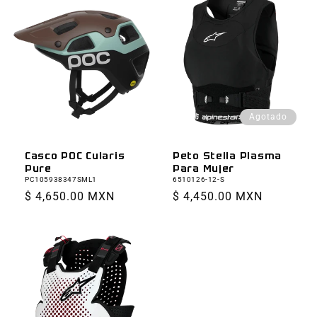
Agotado
Peto Stella Plasma
Casco POC Cularis
Para Mujer
Pure
6510126-12-S
PC105938347SML1
Precio
$ 4,450.00 MXN
Precio
$ 4,650.00 MXN
habitual
habitual