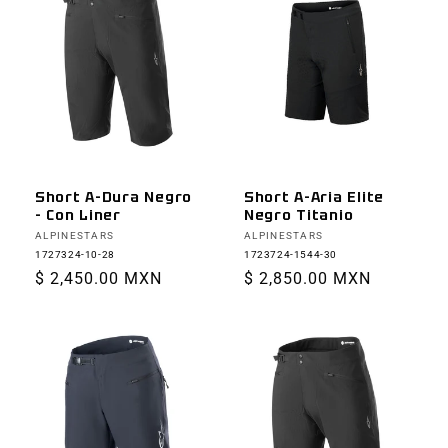
Short A-Dura Negro
Short A-Aria Elite
- Con Liner
Negro Titanio
Proveedor:
Proveedor:
ALPINESTARS
ALPINESTARS
1727324-10-28
1723724-1544-30
Precio
$ 2,450.00 MXN
Precio
$ 2,850.00 MXN
habitual
habitual