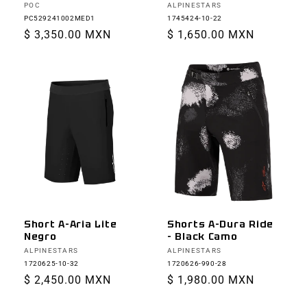
Proveedor:
Proveedor:
POC
ALPINESTARS
PC529241002MED1
1745424-10-22
Precio
$ 3,350.00 MXN
Precio
$ 1,650.00 MXN
habitual
habitual
Short A-Aria Lite
Shorts A-Dura Ride
Negro
- Black Camo
Proveedor:
Proveedor:
ALPINESTARS
ALPINESTARS
1720625-10-32
1720626-990-28
Precio
$ 2,450.00 MXN
Precio
$ 1,980.00 MXN
habitual
habitual