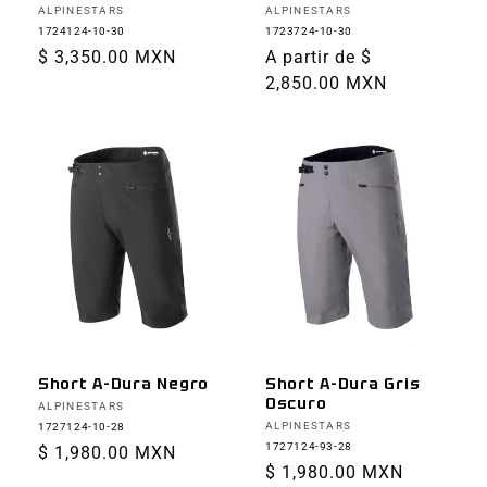
Proveedor:
Proveedor:
ALPINESTARS
ALPINESTARS
1724124-10-30
1723724-10-30
Precio
$ 3,350.00 MXN
Precio
A partir de $
habitual
habitual
2,850.00 MXN
Short A-Dura Negro
Short A-Dura Gris
Oscuro
Proveedor:
ALPINESTARS
Proveedor:
ALPINESTARS
1727124-10-28
1727124-93-28
Precio
$ 1,980.00 MXN
Precio
$ 1,980.00 MXN
habitual