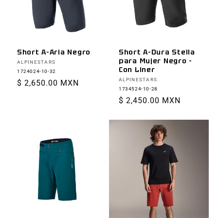
Short A-Aria Negro
Short A-Dura Stella
para Mujer Negro -
Proveedor:
ALPINESTARS
Con Liner
1724024-10-32
Proveedor:
ALPINESTARS
Precio
$ 2,650.00 MXN
1734524-10-28
habitual
Precio
$ 2,450.00 MXN
habitual