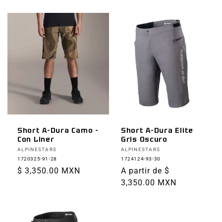
habitual
Short A-Dura Camo -
Short A-Dura Elite
Con Liner
Gris Oscuro
Proveedor:
Proveedor:
ALPINESTARS
ALPINESTARS
1720325-91-28
1724124-93-30
Precio
$ 3,350.00 MXN
Precio
A partir de $
habitual
habitual
3,350.00 MXN