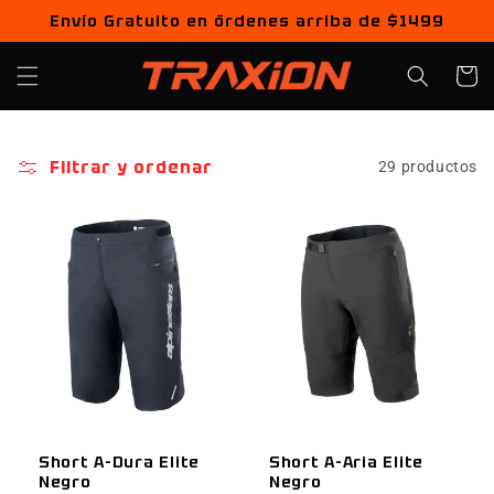
Ir
Envío Gratuito en órdenes arriba de $1499
directamente
al contenido
Carrito
Filtrar y ordenar
29 productos
Short A-Dura Elite
Short A-Aria Elite
Negro
Negro