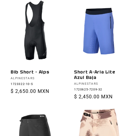
Bib Short - Alps
Short A-Aria Lite
Azul Baja
Proveedor:
ALPINESTARS
Proveedor:
ALPINESTARS
1723322-10-S
1720625-7209-32
Precio
$ 2,650.00 MXN
Precio
$ 2,450.00 MXN
habitual
habitual