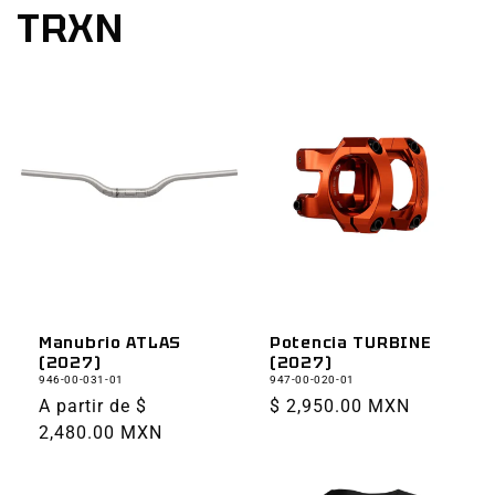
TRXN
Manubrio ATLAS
Potencia TURBINE
(2027)
(2027)
946-00-031-01
947-00-020-01
Precio
A partir de $
Precio
$ 2,950.00 MXN
habitual
2,480.00 MXN
habitual