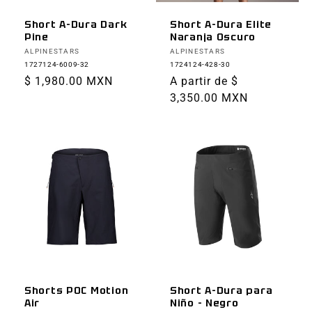
Short A-Dura Dark
Short A-Dura Elite
Pine
Naranja Oscuro
Proveedor:
Proveedor:
ALPINESTARS
ALPINESTARS
1727124-6009-32
1724124-428-30
Precio
$ 1,980.00 MXN
Precio
A partir de $
habitual
habitual
3,350.00 MXN
Shorts POC Motion
Short A-Dura para
Air
Niño - Negro