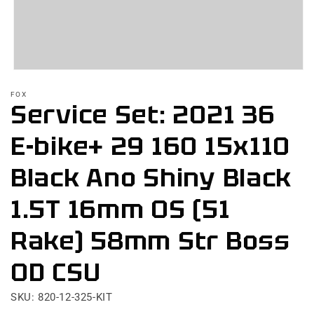
Abrir
elemento
FOX
multimedia
Service Set: 2021 36
1
en
una
E-bike+ 29 160 15x110
ventana
modal
Black Ano Shiny Black
1.5T 16mm OS (51
Rake) 58mm Str Boss
OD CSU
SKU: 820-12-325-KIT