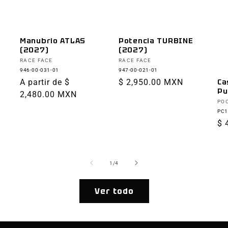
Manubrio ATLAS
Potencia TURBINE
(2027)
(2027)
Proveedor:
Proveedor:
RACE FACE
RACE FACE
946-00-031-01
947-00-021-01
Precio
A partir de $
Precio
$ 2,950.00 MXN
Ca
Pu
habitual
2,480.00 MXN
habitual
Pr
PO
PC1
Pr
$ 
ha
de
1
/
4
Ver todo