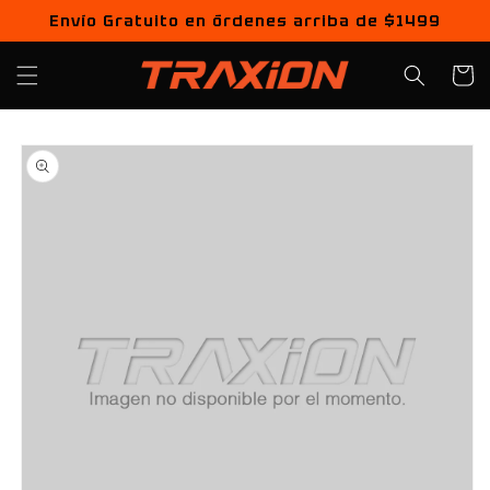
Ir
Envío Gratuito en órdenes arriba de $1499
directamente
al contenido
Carrito
Ir
directamente
a la
información
del producto