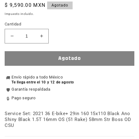
Precio
$ 9,590.00 MXN
Agotado
habitual
Impuesto incluido.
Cantidad
Reducir
Aumentar
cantidad
cantidad
para
para
Service
Service
Agotado
Set:
Set:
2021
2021
36
Envío rápido a todo México
36
🚚
Te llega entre el 10 y 12 de agosto
E-
E-
Garantía respaldada
🛡️
bike+
bike+
29
29
Pago seguro
🔒
160
160
15x110
15x110
Service Set: 2021 36 E-bike+ 29in 160 15x110 Black Ano
Black
Black
Shiny Black 1.5T 16mm OS (51 Rake) 58mm Str Boss OD
Ano
Ano
CSU
Shiny
Shiny
Black
Black