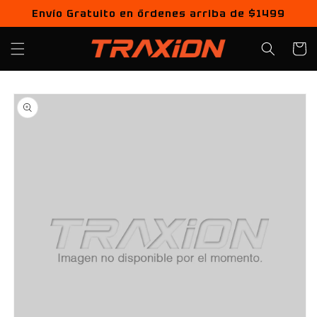
Ir
Envío Gratuito en órdenes arriba de $1499
directamente
al contenido
Carrito
Ir
directamente
a la
información
del producto