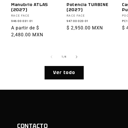
Manubrio ATLAS
Potencia TURBINE
Ca
(2027)
(2027)
Pu
Proveedor:
Proveedor:
Pr
RACE FACE
RACE FACE
PO
946-00-031-01
947-00-020-01
PC1
Precio
A partir de $
Precio
$ 2,950.00 MXN
Pr
$ 
habitual
2,480.00 MXN
habitual
ha
de
1
/
4
Ver todo
CONTACTO