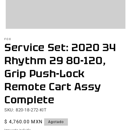
Abrir
elemento
FOX
multimedia
Service Set: 2020 34
1
en
una
Rhythm 29 80-120,
ventana
modal
Grip Push-Lock
Remote Cart Assy
Complete
SKU: 820-18-272-KIT
Precio
$ 4,760.00 MXN
Agotado
habitual
Impuesto incluido.