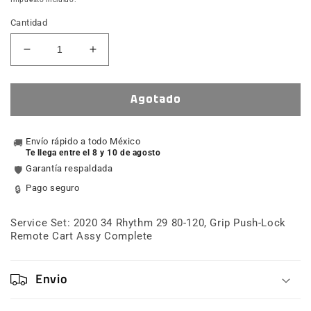
Cantidad
Reducir
Aumentar
cantidad
cantidad
para
para
Service
Service
Agotado
Set:
Set:
2020
2020
34
Envío rápido a todo México
34
🚚
Te llega entre el 8 y 10 de agosto
Rhythm
Rhythm
Garantía respaldada
🛡️
29
29
80-
80-
Pago seguro
🔒
120,
120,
Grip
Grip
Service Set: 2020 34 Rhythm 29 80-120, Grip Push-Lock
Push-
Push-
Remote Cart Assy Complete
Lock
Lock
Remote
Remote
Cart
Cart
Envio
Assy
Assy
Complete
Complete