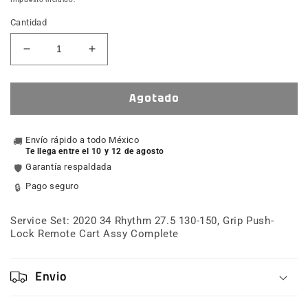
Cantidad
Reducir
Aumentar
cantidad
cantidad
para
para
Service
Service
Agotado
Set:
Set:
2020
2020
34
Envío rápido a todo México
34
🚚
Te llega entre el 10 y 12 de agosto
Rhythm
Rhythm
Garantía respaldada
🛡️
27.5
27.5
130-
130-
Pago seguro
🔒
150,
150,
Grip
Grip
Service Set: 2020 34 Rhythm 27.5 130-150, Grip Push-
Push-
Push-
Lock Remote Cart Assy Complete
Lock
Lock
Remote
Remote
Cart
Cart
Envio
Assy
Assy
Complete
Complete