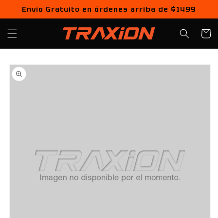
Ir
Envío Gratuito en órdenes arriba de $1499
directamente
al contenido
Carrito
Ir
directamente
a la
información
del producto