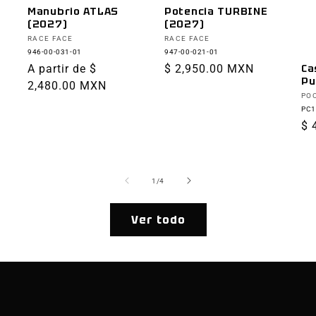
Manubrio ATLAS
Potencia TURBINE
(2027)
(2027)
Proveedor:
Proveedor:
RACE FACE
RACE FACE
946-00-031-01
947-00-021-01
Precio
A partir de $
Precio
$ 2,950.00 MXN
Ca
Pu
habitual
2,480.00 MXN
habitual
Pr
PO
PC1
Pr
$ 
ha
de
1
/
4
Ver todo