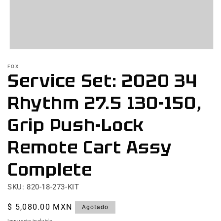
Abrir
elemento
FOX
multimedia
Service Set: 2020 34
1
en
una
Rhythm 27.5 130-150,
ventana
modal
Grip Push-Lock
Remote Cart Assy
Complete
SKU: 820-18-273-KIT
Precio
$ 5,080.00 MXN
Agotado
habitual
Impuesto incluido.