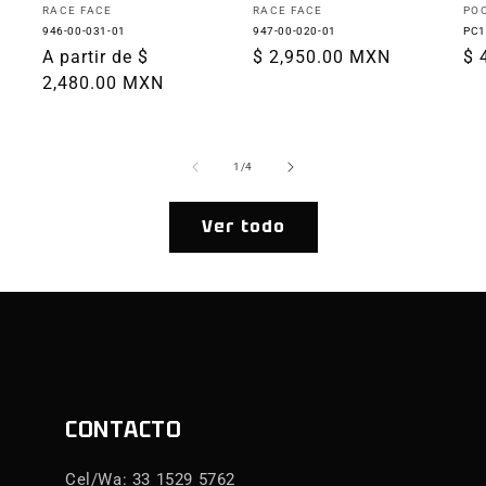
Proveedor:
Proveedor:
Pr
RACE FACE
RACE FACE
PO
946-00-031-01
947-00-020-01
PC1
Precio
A partir de $
Precio
$ 2,950.00 MXN
Pr
$ 
habitual
2,480.00 MXN
habitual
ha
de
1
/
4
Ver todo
CONTACTO
Cel/Wa: 33 1529 5762