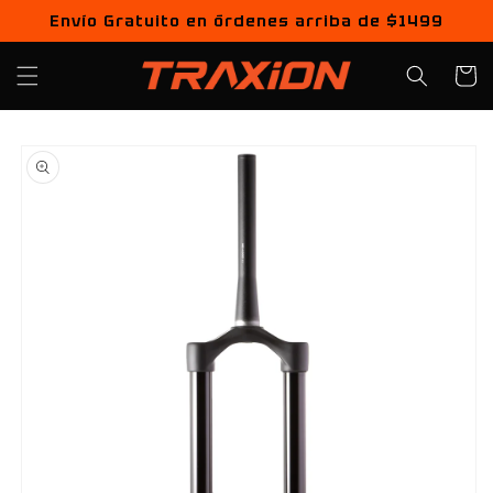
Ir
Envío Gratuito en órdenes arriba de $1499
directamente
al contenido
Carrito
Ir
directamente
a la
información
del producto