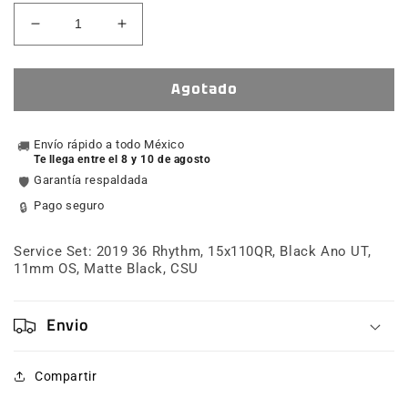
Reducir
Aumentar
cantidad
cantidad
para
para
Service
Service
Agotado
Set:
Set:
2019
2019
36
Envío rápido a todo México
36
🚚
Te llega entre el 8 y 10 de agosto
Rhythm,
Rhythm,
Garantía respaldada
🛡️
15x110QR,
15x110QR,
Black
Black
Pago seguro
🔒
Ano
Ano
UT,
UT,
Service Set: 2019 36 Rhythm, 15x110QR, Black Ano UT,
11mm
11mm
11mm OS, Matte Black, CSU
OS,
OS,
Matte
Matte
Black,
Black,
Envio
CSU
CSU
Compartir