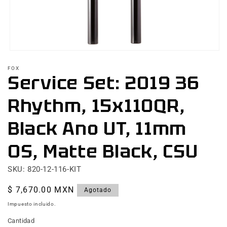
Abrir
elemento
FOX
multimedia
Service Set: 2019 36
1
en
una
Rhythm, 15x110QR,
ventana
modal
Black Ano UT, 11mm
OS, Matte Black, CSU
SKU: 820-12-116-KIT
Precio
$ 7,670.00 MXN
Agotado
habitual
Impuesto incluido.
Cantidad