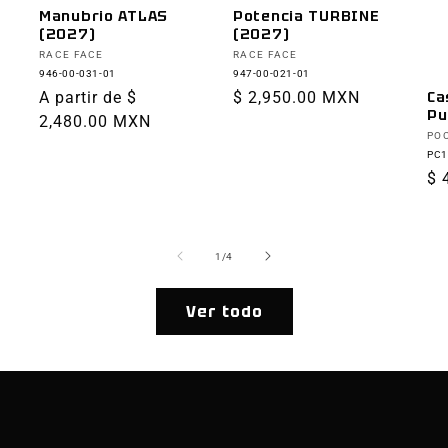
Manubrio ATLAS
Potencia TURBINE
(2027)
(2027)
Proveedor:
Proveedor:
RACE FACE
RACE FACE
946-00-031-01
947-00-021-01
Precio
A partir de $
Precio
$ 2,950.00 MXN
Ca
Pu
habitual
2,480.00 MXN
habitual
Pr
PO
PC1
Pr
$ 
ha
de
1
/
4
Ver todo