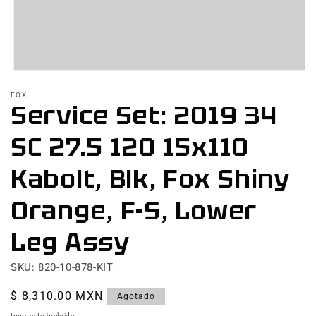
Abrir
elemento
FOX
multimedia
Service Set: 2019 34
1
en
una
SC 27.5 120 15x110
ventana
modal
Kabolt, Blk, Fox Shiny
Orange, F-S, Lower
Leg Assy
SKU: 820-10-878-KIT
Precio
$ 8,310.00 MXN
Agotado
habitual
Impuesto incluido.