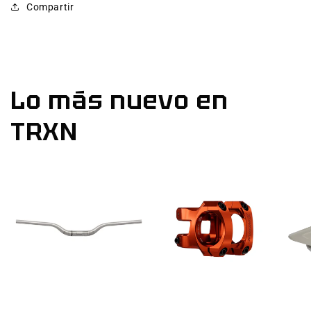
Lower
Lower
Compartir
Leg
Leg
Assy
Assy
Lo más nuevo en
TRXN