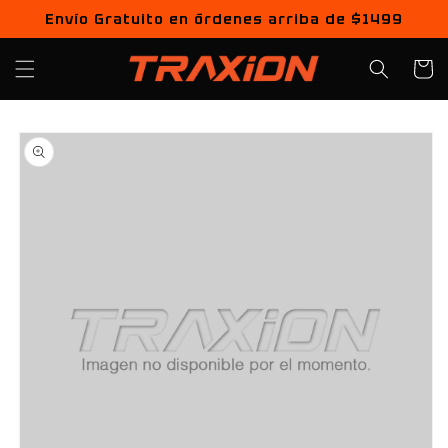
Ir
Envío Gratuito en órdenes arriba de $1499
directamente
al contenido
Carrito
Ir
directamente
a la
información
del producto