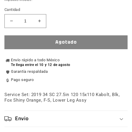
Cantidad
Reducir
Aumentar
cantidad
cantidad
para
para
Service
Service
Agotado
Set:
Set:
2019
2019
34
Envío rápido a todo México
34
🚚
Te llega entre el 10 y 12 de agosto
SC
SC
Garantía respaldada
🛡️
27.5
27.5
120
120
Pago seguro
🔒
15x110
15x110
Kabolt,
Kabolt,
Service Set: 2019 34 SC 27.5in 120 15x110 Kabolt, Blk,
Blk,
Blk,
Fox Shiny Orange, F-S, Lower Leg Assy
Fox
Fox
Shiny
Shiny
Orange,
Orange,
Envio
F-
F-
S,
S,