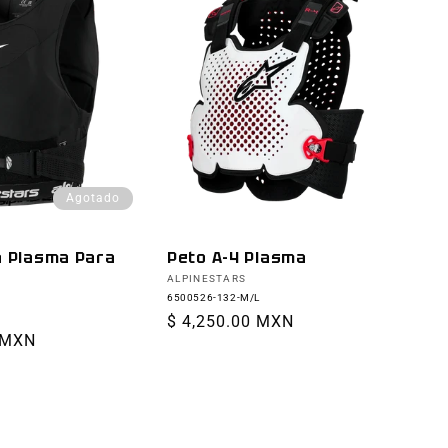
Agotado
a Plasma Para
Peto A-4 Plasma
Proveedor:
ALPINESTARS
6500526-132-M/L
Precio
$ 4,250.00 MXN
 MXN
habitual