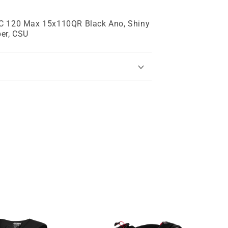
0QR
SC 120 Max 15x110QR Black Ano, Shiny
per, CSU