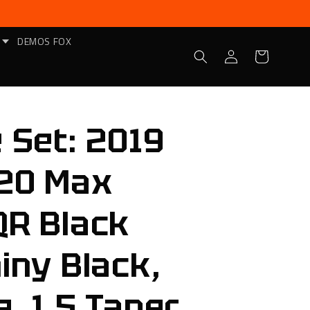
DEMOS FOX
Iniciar
Carrito
sesión
 Set: 2019
120 Max
QR Black
iny Black,
, 1.5 Taper,