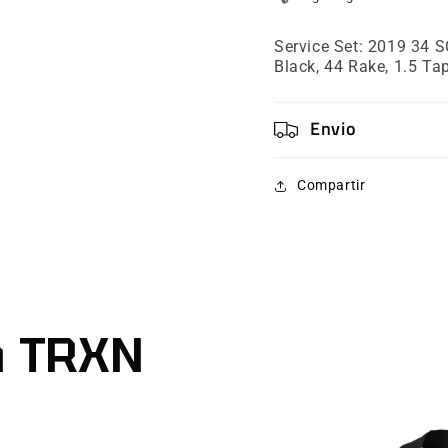
15x110QR
15x11
Black
Black
Service Set: 2019 34 
Ano,
Ano,
Black, 44 Rake, 1.5 Ta
Shiny
Shiny
Black,
Black,
44
44
Envio
Rake,
Rake,
1.5
1.5
Taper,
Taper,
Compartir
CSU
CSU
n TRXN