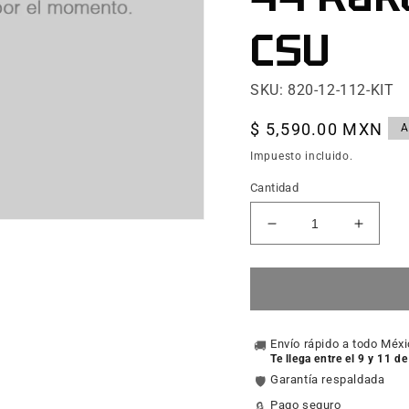
CSU
SKU: 820-12-112-KIT
Precio
$ 5,590.00 MXN
A
habitual
Impuesto incluido.
Cantidad
Reducir
Aumen
cantidad
cantid
para
para
Service
Servic
Set:
Set:
2019
2019
34
Envío rápido a todo Méx
34
🚚
Te llega entre el 9 y 11 d
SC
SC
Garantía respaldada
🛡️
120
120
Max
Max
Pago seguro
🔒