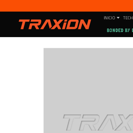
Ir
directamente
al contenido
INICIO
TECH
BONDED BY 
Ir
directamente
a la
información
del producto