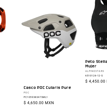
Peto Stell
Mujer
Proveedor:
ALPINESTARS
6510126-12-S
Precio
$ 4,450.00
habitual
Casco POC Cularis Pure
Proveedor:
POC
PC105938347SML1
Precio
$ 4,650.00 MXN