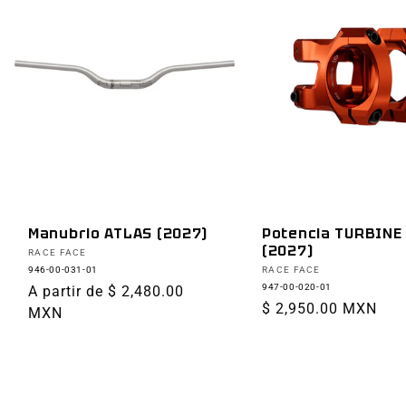
Manubrio ATLAS (2027)
Potencia TURBINE
(2027)
Proveedor:
RACE FACE
Proveedor:
946-00-031-01
RACE FACE
947-00-020-01
Precio
A partir de $ 2,480.00
Precio
$ 2,950.00 MXN
habitual
MXN
habitual