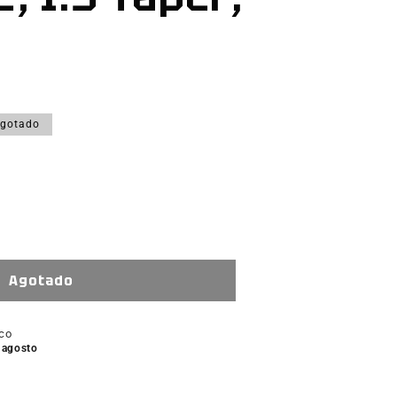
gotado
tar
ad
e
Agotado
ico
e agosto