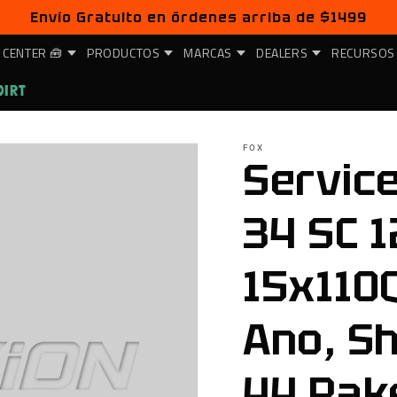
Envío Gratuito en órdenes arriba de $1499
 CENTER 🧰
PRODUCTOS
MARCAS
DEALERS
RECURSOS
DIRT
FOX
Service
34 SC 
15x110
Ano, Sh
44 Rake