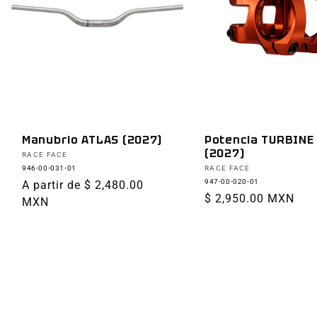
Manubrio ATLAS (2027)
Potencia TURBINE
(2027)
Proveedor:
RACE FACE
Proveedor:
946-00-031-01
RACE FACE
947-00-020-01
Precio
A partir de $ 2,480.00
Precio
$ 2,950.00 MXN
habitual
MXN
habitual