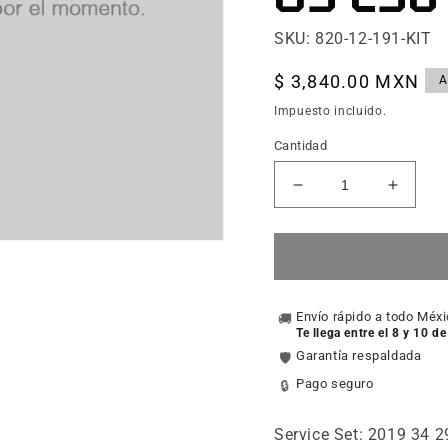
SKU: 820-12-191-KIT
Precio
$ 3,840.00 MXN
A
habitual
Impuesto incluido.
Cantidad
Reducir
Aumen
cantidad
cantid
para
para
Service
Servic
Set:
Set:
2019
2019
34
Envío rápido a todo Méx
34
🚚
Te llega entre el 8 y 10 d
29
29
Garantía respaldada
🛡️
140
140
15x110QR
15x11
Pago seguro
🔒
Rhythm
Rhyth
Shiny
Shiny
Service Set: 2019 34 
Black
Black