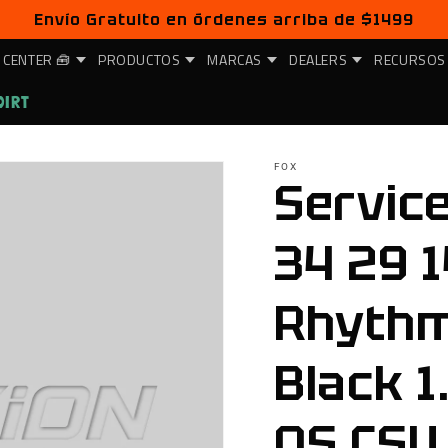
Envío Gratuito en órdenes arriba de $1499
 CENTER 🧰
PRODUCTOS
MARCAS
DEALERS
RECURSOS
DIRT
FOX
Service
34 29 
Rhythm
Black 
OS CSU