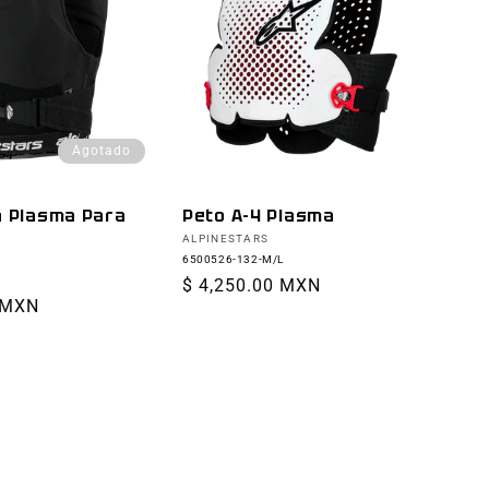
Agotado
a Plasma Para
Peto A-4 Plasma
Proveedor:
ALPINESTARS
6500526-132-M/L
Precio
$ 4,250.00 MXN
 MXN
habitual