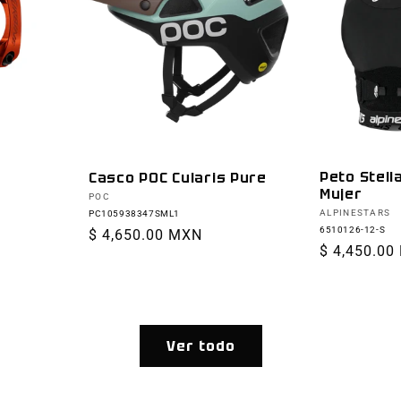
Peto Stell
Casco POC Cularis Pure
Mujer
Proveedor:
POC
Proveedor:
ALPINESTARS
PC105938347SML1
6510126-12-S
Precio
$ 4,650.00 MXN
Precio
$ 4,450.00
habitual
habitual
Ver todo