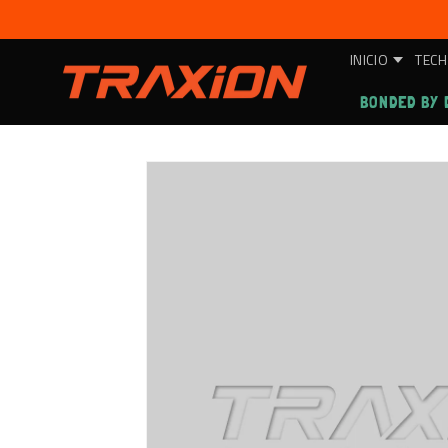
Ir
directamente
al contenido
INICIO
TECH
BONDED BY 
Ir
directamente
a la
información
del producto