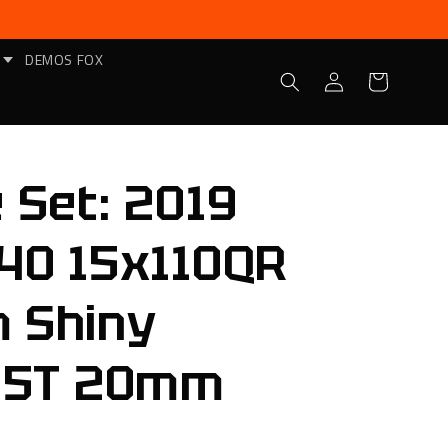
DEMOS FOX
Iniciar
Carrito
sesión
 Set: 2019
140 15x110QR
 Shiny
1.5T 20mm