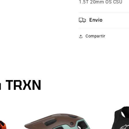
1.5T 20mm OS CSU
1.5T
1.5T
20mm
20mm
OS
OS
Envio
CSU
CSU
Compartir
n TRXN