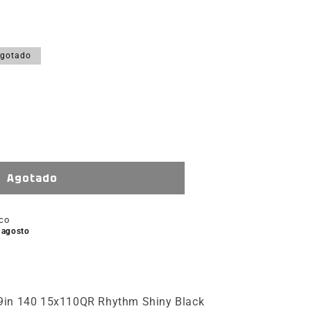
gotado
tar
ad
e
Agotado
ico
e agosto
0QR
m
29in 140 15x110QR Rhythm Shiny Black