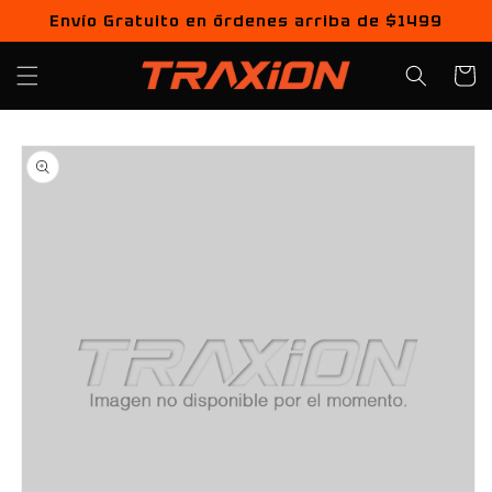
Ir
Envío Gratuito en órdenes arriba de $1499
directamente
al contenido
Carrito
Ir
directamente
a la
información
del producto