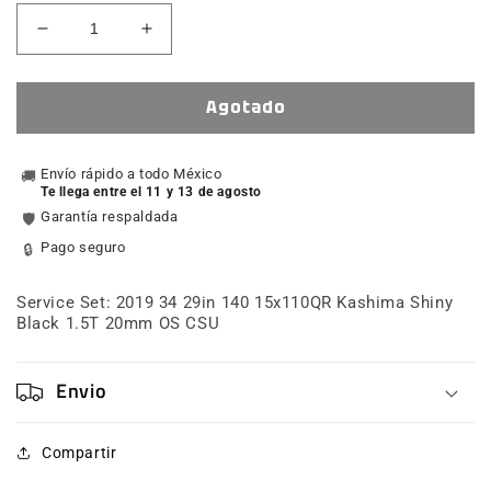
Reducir
Aumentar
cantidad
cantidad
para
para
Service
Service
Agotado
Set:
Set:
2019
2019
34
Envío rápido a todo México
34
🚚
Te llega entre el 11 y 13 de agosto
29
29
Garantía respaldada
🛡️
140
140
15x110QR
15x110QR
Pago seguro
🔒
Kashima
Kashima
Shiny
Shiny
Service Set: 2019 34 29in 140 15x110QR Kashima Shiny
Black
Black
Black 1.5T 20mm OS CSU
1.5T
1.5T
20mm
20mm
OS
OS
Envio
CSU
CSU
Compartir