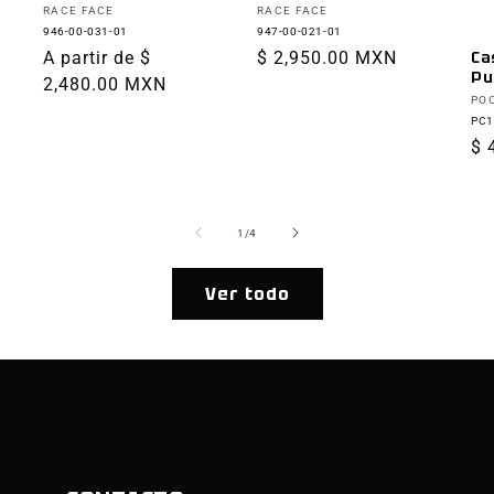
Proveedor:
Proveedor:
RACE FACE
RACE FACE
946-00-031-01
947-00-021-01
Precio
A partir de $
Precio
$ 2,950.00 MXN
Ca
Pu
habitual
2,480.00 MXN
habitual
Pr
PO
PC1
Pr
$ 
ha
de
1
/
4
Ver todo