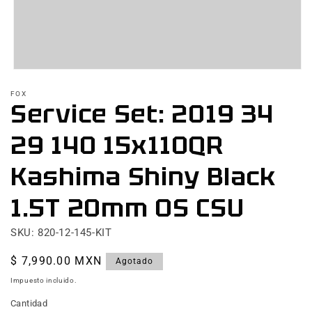
Abrir
elemento
FOX
multimedia
Service Set: 2019 34
1
en
una
29 140 15x110QR
ventana
modal
Kashima Shiny Black
1.5T 20mm OS CSU
SKU: 820-12-145-KIT
Precio
$ 7,990.00 MXN
Agotado
habitual
Impuesto incluido.
Cantidad