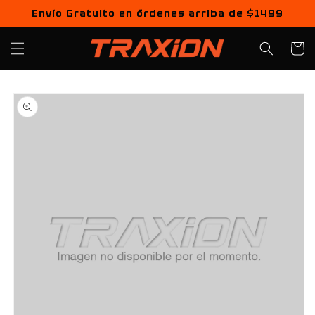
Ir
Envío Gratuito en órdenes arriba de $1499
directamente
al contenido
Carrito
Ir
directamente
a la
información
del producto