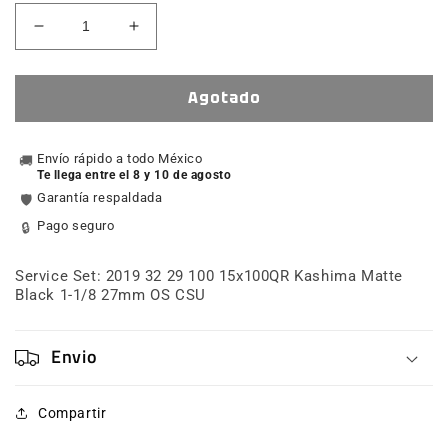
Reducir
Aumentar
cantidad
cantidad
para
para
Service
Service
Agotado
Set:
Set:
2019
2019
32
Envío rápido a todo México
32
🚚
Te llega entre el 8 y 10 de agosto
29
29
Garantía respaldada
🛡️
100
100
15x100QR
15x100QR
Pago seguro
🔒
Kashima
Kashima
Matte
Matte
Service Set: 2019 32 29 100 15x100QR Kashima Matte
Black
Black
Black 1-1/8 27mm OS CSU
1-
1-
1/8
1/8
27mm
27mm
Envio
OS
OS
CSU
CSU
Compartir