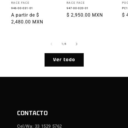
Proveedor:
Proveedor:
Pr
RACE FACE
RACE FACE
PO
946-00-031-01
947-00-020-01
PC1
Precio
A partir de $
Precio
$ 2,950.00 MXN
Pr
$ 
habitual
2,480.00 MXN
habitual
ha
de
1
/
4
Ver todo
CONTACTO
Cel/Wa: 33 1529 5762