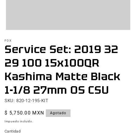
Abrir
elemento
FOX
multimedia
Service Set: 2019 32
1
en
una
29 100 15x100QR
ventana
modal
Kashima Matte Black
1-1/8 27mm OS CSU
SKU: 820-12-195-KIT
Precio
$ 5,750.00 MXN
Agotado
habitual
Impuesto incluido.
Cantidad