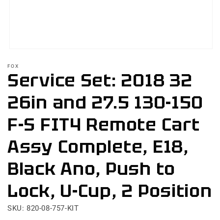
Abrir
elemento
FOX
multimedia
Service Set: 2018 32
1
en
una
26in and 27.5 130-150
ventana
modal
F-S FIT4 Remote Cart
Assy Complete, E18,
Black Ano, Push to
Lock, U-Cup, 2 Position
SKU: 820-08-757-KIT