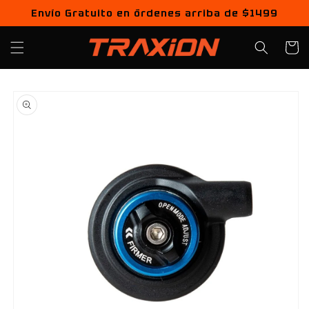
Ir
Envío Gratuito en órdenes arriba de $1499
directamente
al contenido
Carrito
Ir
directamente
a la
información
del producto