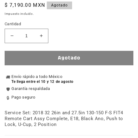
Precio
$ 7,190.00 MXN
Agotado
habitual
Impuesto incluido.
Cantidad
Reducir
Aumentar
cantidad
cantidad
para
para
Service
Service
Agotado
Set:
Set:
2018
2018
32
Envío rápido a todo México
32
🚚
Te llega entre el 10 y 12 de agosto
26in
26in
Garantía respaldada
🛡️
and
and
27.5
27.5
Pago seguro
🔒
130-
130-
150
150
Service Set: 2018 32 26in and 27.5in 130-150 F-S FIT4
F-
F-
Remote Cart Assy Complete, E18, Black Ano, Push to
S
S
Lock, U-Cup, 2 Position
FIT4
FIT4
Remote
Remote