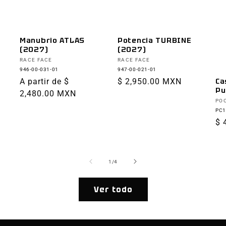
Manubrio ATLAS
Potencia TURBINE
(2027)
(2027)
Proveedor:
Proveedor:
RACE FACE
RACE FACE
946-00-031-01
947-00-021-01
Precio
A partir de $
Precio
$ 2,950.00 MXN
Ca
Pu
habitual
2,480.00 MXN
habitual
Pr
PO
PC1
Pr
$ 
ha
de
1
/
4
Ver todo