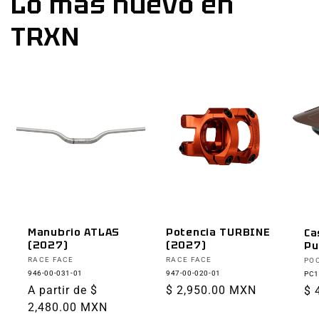
Lo más nuevo en
TRXN
Manubrio ATLAS
Potencia TURBINE
Ca
(2027)
(2027)
Pu
Proveedor:
Proveedor:
Pr
RACE FACE
RACE FACE
PO
946-00-031-01
947-00-020-01
PC1
Precio
A partir de $
Precio
$ 2,950.00 MXN
Pr
$ 
habitual
2,480.00 MXN
habitual
ha