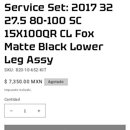
Service Set: 2017 32
1
en
una
27.5 80-100 SC
ventana
modal
15X100QR CL Fox
Matte Black Lower
Leg Assy
SKU: 820-10-652-KIT
Precio
$ 7,350.00 MXN
Agotado
habitual
Impuesto incluido.
Cantidad
Reducir
Aumentar
cantidad
cantidad
para
para