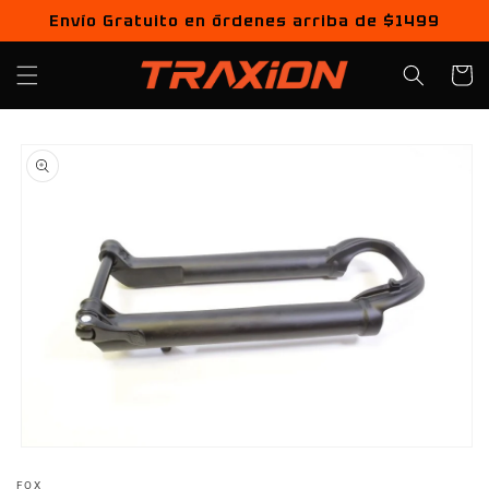
Ir
Envío Gratuito en órdenes arriba de $1499
directamente
al contenido
Carrito
Ir
directamente
a la
información
del producto
Abrir
elemento
FOX
multimedia