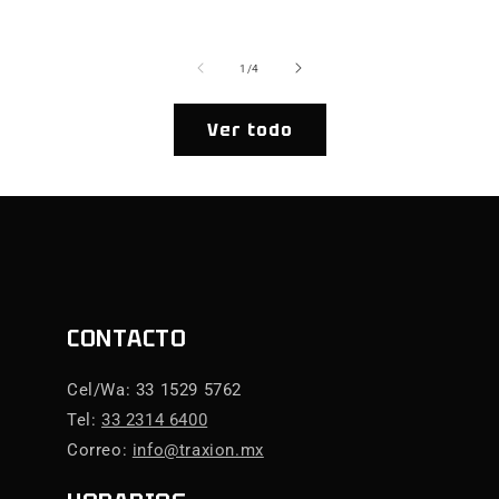
de
1
/
4
Ver todo
CONTACTO
Cel/Wa: 33 1529 5762
Tel:
33 2314 6400
Correo:
info@traxion.mx