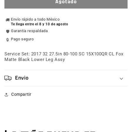
Service
Service
Agotado
Set:
Set:
2017
2017
32
Envío rápido a todo México
32
🚚
Te llega entre el 8 y 10 de agosto
27.5
27.5
Garantía respaldada
🛡️
80-
80-
100
100
Pago seguro
🔒
SC
SC
15X100QR
15X100QR
Service Set: 2017 32 27.5in 80-100 SC 15X100QR CL Fox
CL
CL
Matte Black Lower Leg Assy
Fox
Fox
Matte
Matte
Black
Black
Envio
Lower
Lower
Leg
Leg
Assy
Assy
Compartir