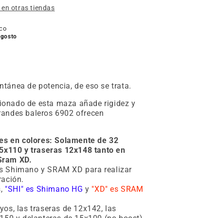
d en otras tiendas
ico
 agosto
ntánea de potencia, de eso se trata.
ionado de esta maza añade rigidez y
randes baleros 6902 ofrecen
les en colores: Solamente de 32
5x110 y traseras 12x148 tanto en
Sram XD.
 Shimano y SRAM XD para realizar
ración.
s,
"SHI" es Shimano HG
y
"XD" es SRAM
os, las traseras de 12x142, las