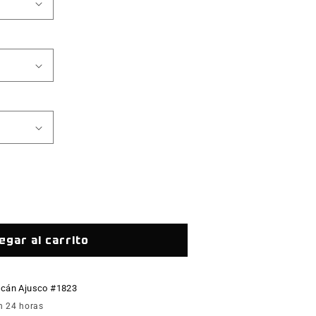
tar
ad
egar al carrito
lcán Ajusco #1823
n 24 horas