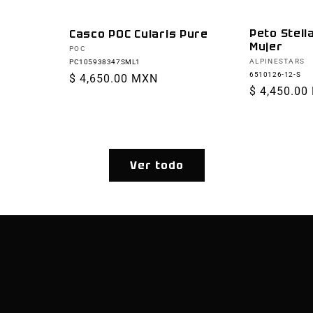
Peto Stell
Casco POC Cularis Pure
Mujer
Proveedor:
POC
Proveedor:
ALPINESTARS
PC105938347SML1
6510126-12-S
Precio
$ 4,650.00 MXN
Precio
$ 4,450.00
habitual
habitual
Ver todo