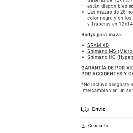
traseras de 12x157/
están disponibles
s
Las mazas de 28 ho
color negro y en lo
y Traseras en 12x1
Bodys para maza:
SRAM XD
Shimano MS (Micro 
Shimano HG (Hyperg
GARANTÍA DE POR VI
POR ACCIDENTES Y C
*No incluye desgaste n
intercambian en un ser
Envio
Compartir