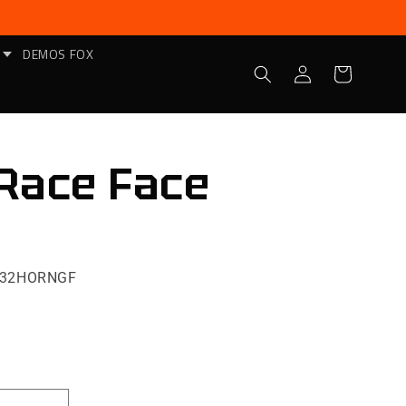
DEMOS FOX
Iniciar
Carrito
sesión
Race Face
X32HORNGF