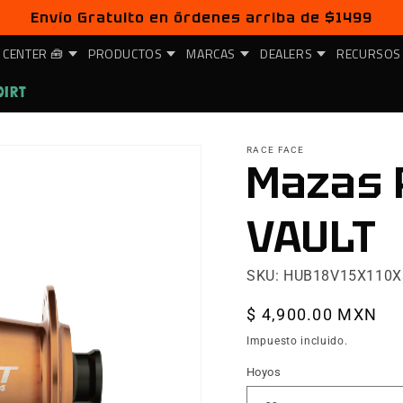
Envío Gratuito en órdenes arriba de $1499
 CENTER 🧰
PRODUCTOS
MARCAS
DEALERS
RECURSOS
DIRT
RACE FACE
Mazas 
VAULT
SKU: HUB18V15X110
Precio
$ 4,900.00 MXN
habitual
Impuesto incluido.
Hoyos