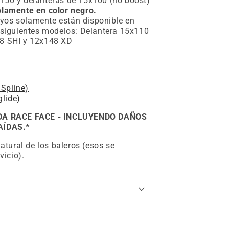
150 y delanteras de 15x100 (no boost)
olamente en color negro.
yos solamente están disponible en
s siguientes modelos: Delantera 15x110
48 SHI y 12x148 XD
Spline)
lide)
DA RACE FACE - INCLUYENDO DAÑOS
AÍDAS.*
atural de los baleros (esos se
vicio).