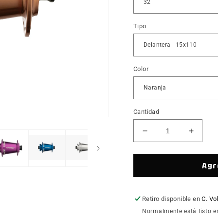
Tipo
Color
Cantidad
Reducir
Aumen
cantidad
cantid
para
para
Mazas
Mazas
Agr
Race
Race
Face
Face
VAULT
VAULT
Retiro disponible en
C. Vo
Normalmente está listo e