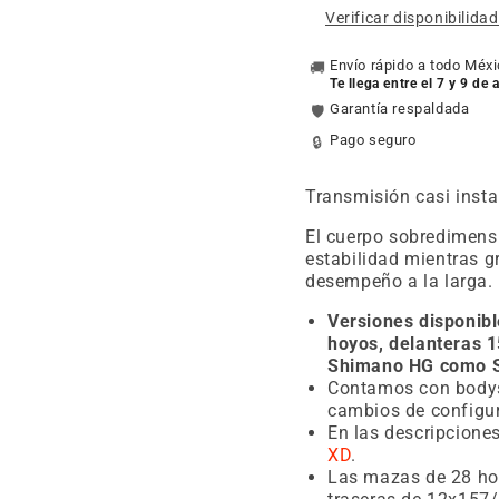
Verificar disponibilida
Envío rápido a todo Méx
🚚
Te llega entre el 7 y 9 de
Garantía respaldada
🛡️
Pago seguro
🔒
Transmisión casi insta
El cuerpo sobredimens
estabilidad mientras g
desempeño a la larga.
Versiones disponib
hoyos, delanteras 1
Shimano HG como 
Contamos con bodys
cambios de configu
En las descripcione
XD
.
Las mazas de 28 hoy