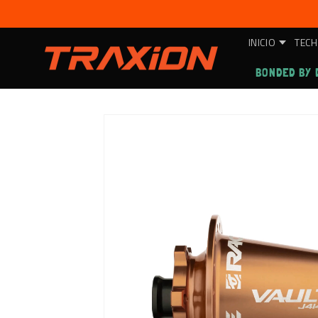
Ir
directamente
al contenido
INICIO
TECH
BONDED BY 
Ir
directamente
a la
información
del producto