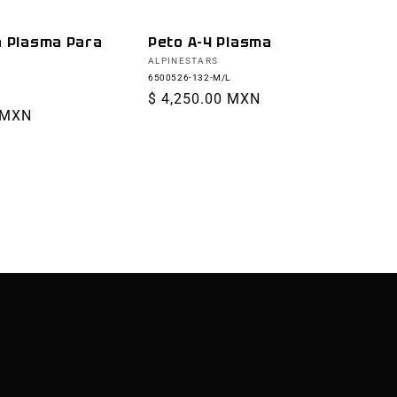
a Plasma Para
Peto A-4 Plasma
Proveedor:
ALPINESTARS
6500526-132-M/L
Precio
$ 4,250.00 MXN
 MXN
habitual