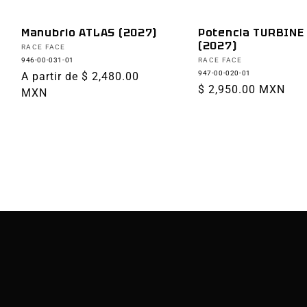
Manubrio ATLAS (2027)
Potencia TURBINE
(2027)
Proveedor:
RACE FACE
Proveedor:
946-00-031-01
RACE FACE
947-00-020-01
Precio
A partir de $ 2,480.00
Precio
$ 2,950.00 MXN
habitual
MXN
habitual