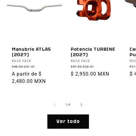
Manubrio ATLAS
Potencia TURBINE
Ca
(2027)
(2027)
Pu
Proveedor:
Proveedor:
Pr
RACE FACE
RACE FACE
PO
946-00-031-01
947-00-020-01
PC1
Precio
A partir de $
Precio
$ 2,950.00 MXN
Pr
$ 
habitual
2,480.00 MXN
habitual
ha
de
1
/
4
Ver todo