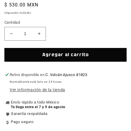
Precio
$ 530.00 MXN
habitual
Impuesto incluido.
Cantidad
Reducir
Aumentar
cantidad
cantidad
para
para
Kit:
Kit:
Agregar al carrito
Mounting
Mounting
Hardware:
Hardware:
Crush
Crush
Retiro disponible en
C. Volcán Ajusco #1823
Washer,
Washer,
Normalmente está listo en 24 horas
AL
AL
Ver información de la tienda
[8mm,
[8mm,
Mounting
Mounting
Envío rápido a todo México
🚚
Width
Width
Te llega entre el 7 y 9 de agosto
42.19mm/1.661]
42.19mm/1.661]
Garantía respaldada
🛡️
ref
ref
214-
214-
Pago seguro
🔒
09-
09-