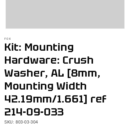
Abrir
elemento
FOX
multimedia
Kit: Mounting
1
en
una
Hardware: Crush
ventana
modal
Washer, AL [8mm,
Mounting Width
42.19mm/1.661] ref
214-09-033
SKU: 803-03-304