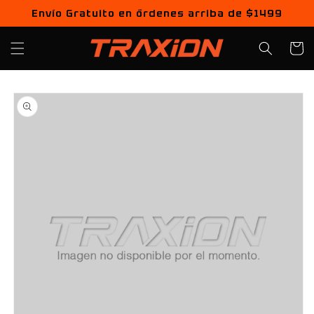
Ir
Envío Gratuito en órdenes arriba de $1499
directamente
al contenido
Carrito
Ir
directamente
a la
información
del producto