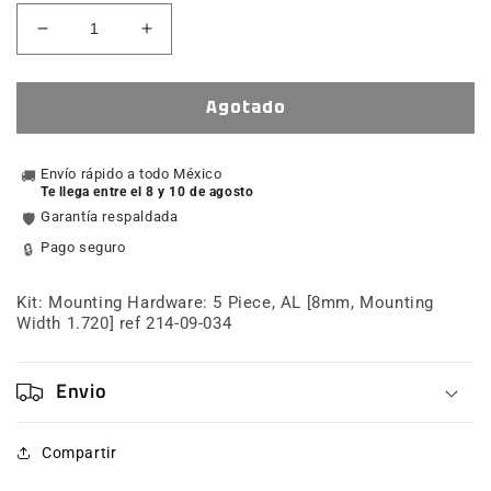
Reducir
Aumentar
cantidad
cantidad
para
para
Kit:
Kit:
Agotado
Mounting
Mounting
Hardware:
Hardware:
5
Envío rápido a todo México
5
🚚
Te llega entre el 8 y 10 de agosto
Piece,
Piece,
Garantía respaldada
🛡️
AL
AL
[8mm,
[8mm,
Pago seguro
🔒
Mounting
Mounting
Width
Width
Kit: Mounting Hardware: 5 Piece, AL [8mm, Mounting
1.720]
1.720]
Width 1.720] ref 214-09-034
ref
ref
214-
214-
09-
09-
Envio
034
034
Compartir