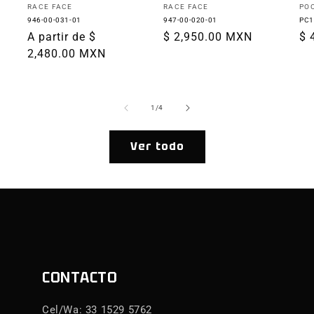
Proveedor:
Proveedor:
Pr
RACE FACE
RACE FACE
PO
946-00-031-01
947-00-020-01
PC1
Precio
A partir de $
Precio
$ 2,950.00 MXN
Pr
$ 
habitual
2,480.00 MXN
habitual
ha
de
1
/
4
Ver todo
CONTACTO
Cel/Wa: 33 1529 5762