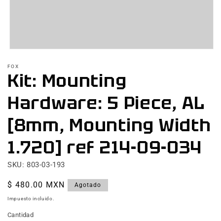
Abrir
elemento
FOX
multimedia
Kit: Mounting
1
en
una
Hardware: 5 Piece, AL
ventana
modal
[8mm, Mounting Width
1.720] ref 214-09-034
SKU: 803-03-193
Precio
$ 480.00 MXN
Agotado
habitual
Impuesto incluido.
Cantidad