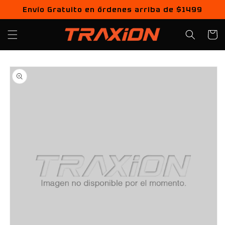
Ir
Envío Gratuito en órdenes arriba de $1499
directamente
al contenido
Carrito
Ir
directamente
a la
información
del producto