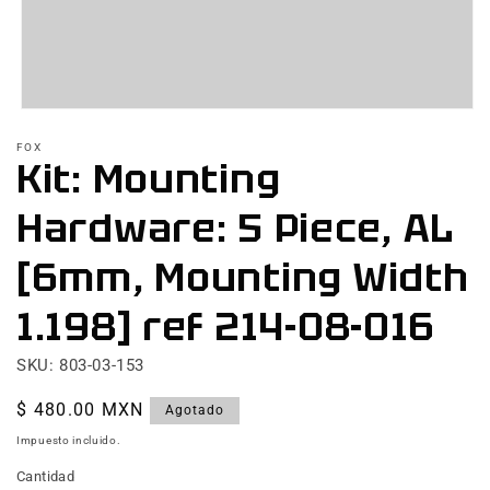
Abrir
elemento
FOX
multimedia
Kit: Mounting
1
en
una
Hardware: 5 Piece, AL
ventana
modal
[6mm, Mounting Width
1.198] ref 214-08-016
SKU: 803-03-153
Precio
$ 480.00 MXN
Agotado
habitual
Impuesto incluido.
Cantidad