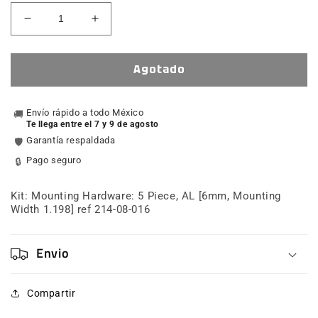
Reducir
Aumentar
cantidad
cantidad
para
para
Kit:
Kit:
Agotado
Mounting
Mounting
Hardware:
Hardware:
5
Envío rápido a todo México
5
🚚
Te llega entre el 7 y 9 de agosto
Piece,
Piece,
Garantía respaldada
🛡️
AL
AL
[6mm,
[6mm,
Pago seguro
🔒
Mounting
Mounting
Width
Width
Kit: Mounting Hardware: 5 Piece, AL [6mm, Mounting
1.198]
1.198]
Width 1.198] ref 214-08-016
ref
ref
214-
214-
08-
08-
Envio
016
016
Compartir