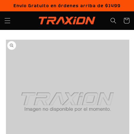
Ir
Envío Gratuito en órdenes arriba de $1499
directamente
al contenido
Carrito
Ir
directamente
a la
información
del producto