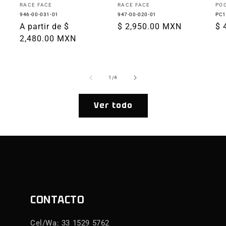
Proveedor:
Proveedor:
Pr
RACE FACE
RACE FACE
PO
946-00-031-01
947-00-020-01
PC1
Precio
A partir de $
Precio
$ 2,950.00 MXN
Pr
$ 
habitual
2,480.00 MXN
habitual
ha
de
1
/
4
Ver todo
CONTACTO
Cel/Wa: 33 1529 5762