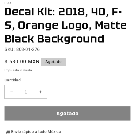
FOX
multimedia
Decal Kit: 2018, 40, F-
1
en
una
S, Orange Logo, Matte
ventana
modal
Black Background
SKU: 803-01-276
Precio
$ 580.00 MXN
Agotado
habitual
Impuesto incluido.
Cantidad
Reducir
Aumentar
cantidad
cantidad
para
para
Decal
Decal
Agotado
Kit:
Kit:
2018,
2018,
40,
Envío rápido a todo México
40,
🚚