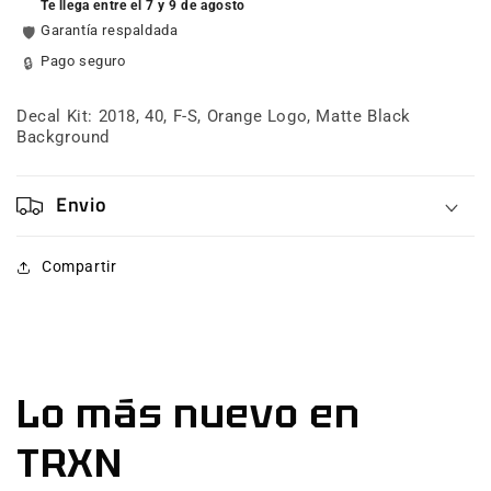
Te llega entre el 7 y 9 de agosto
F-
F-
Garantía respaldada
🛡️
S,
S,
Orange
Orange
Pago seguro
🔒
Logo,
Logo,
Matte
Matte
Decal Kit: 2018, 40, F-S, Orange Logo, Matte Black
Black
Black
Background
Background
Background
Envio
Compartir
Lo más nuevo en
TRXN