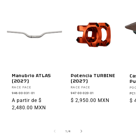
Manubrio ATLAS
Potencia TURBINE
Ca
(2027)
(2027)
Pu
Proveedor:
Proveedor:
Pr
RACE FACE
RACE FACE
PO
946-00-031-01
947-00-020-01
PC1
Precio
A partir de $
Precio
$ 2,950.00 MXN
Pr
$ 
habitual
2,480.00 MXN
habitual
ha
de
1
/
4