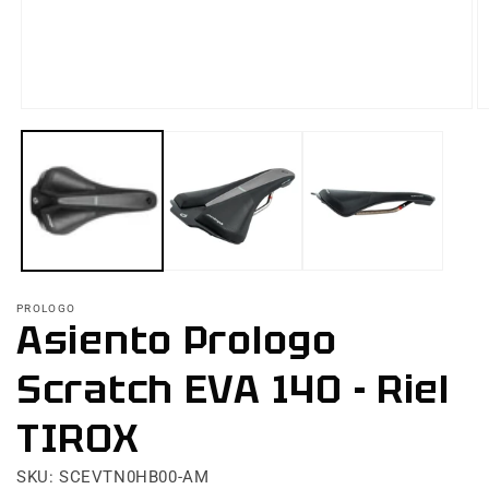
Abrir
Ab
elemento
e
multimedia
m
1
2
en
e
una
u
ventana
v
modal
m
PROLOGO
Asiento Prologo
Scratch EVA 140 - Riel
TIROX
SKU: SCEVTN0HB00-AM