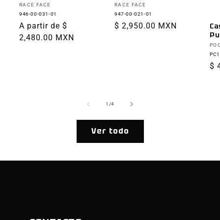
Proveedor:
Proveedor:
RACE FACE
RACE FACE
946-00-031-01
947-00-021-01
Precio
A partir de $
Precio
$ 2,950.00 MXN
Ca
Pu
habitual
2,480.00 MXN
habitual
Pr
PO
PC1
Pr
$ 
ha
de
1
/
4
Ver todo