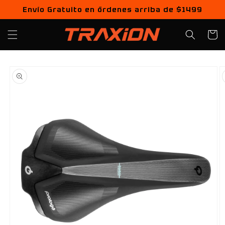
Ir
Envío Gratuito en órdenes arriba de $1499
directamente
al contenido
Carrito
Ir
directamente
a la
información
del producto