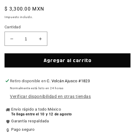
Precio
$ 3,300.00 MXN
habitual
Impuesto incluido.
Cantidad
Reducir
Aumentar
cantidad
cantidad
para
para
Asiento
Asiento
Agregar al carrito
Prologo
Prologo
Scratch
Scratch
EVA
EVA
Retiro disponible en
C. Volcán Ajusco #1823
140
140
Normalmente está listo en 24 horas
-
-
Verificar disponibilidad en otras tiendas
Riel
Riel
TIROX
TIROX
Envío rápido a todo México
🚚
Te llega entre el 10 y 12 de agosto
Garantía respaldada
🛡️
Pago seguro
🔒