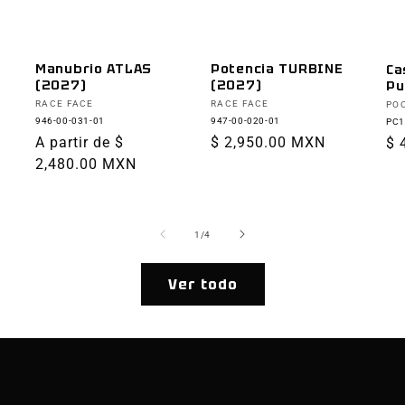
Manubrio ATLAS
Potencia TURBINE
Ca
(2027)
(2027)
Pu
Proveedor:
Proveedor:
Pr
RACE FACE
RACE FACE
PO
946-00-031-01
947-00-020-01
PC1
Precio
A partir de $
Precio
$ 2,950.00 MXN
Pr
$ 
habitual
2,480.00 MXN
habitual
ha
de
1
/
4
Ver todo