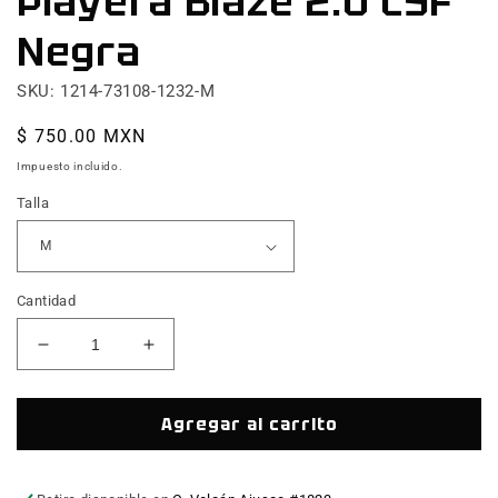
Playera Blaze 2.0 CSF
Negra
SKU: 1214-73108-1232-M
Precio
$ 750.00 MXN
habitual
Impuesto incluido.
Talla
Cantidad
Reducir
Aumentar
cantidad
cantidad
para
para
Playera
Playera
Agregar al carrito
Blaze
Blaze
2.0
2.0
CSF
CSF