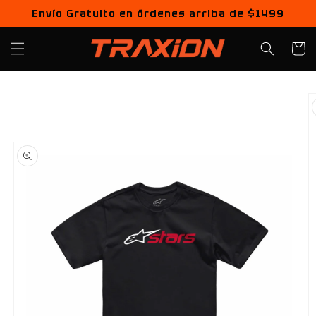
Ir
Envío Gratuito en órdenes arriba de $1499
directamente
al contenido
Carrito
Ir
directamente
a la
información
del producto