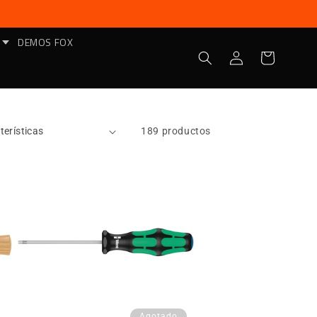
DEMOS FOX
Iniciar
Carrito
sesión
189 productos
Agotado