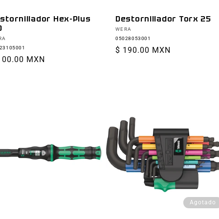
stornillador Hex-Plus
Destornillador Torx 25
0
Proveedor:
WERA
oveedor:
RA
05028053001
23105001
Precio
$ 190.00 MXN
ecio
100.00 MXN
habitual
bitual
Agotado