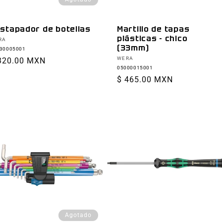
stapador de botellas
Martillo de tapas
plásticas - chico
oveedor:
RA
(33mm)
30005001
Proveedor:
WERA
ecio
320.00 MXN
05000015001
bitual
Precio
$ 465.00 MXN
habitual
Agotado