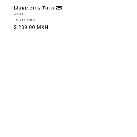
Llave en L Torx 25
Proveedor:
WERA
05024175001
Precio
$ 209.00 MXN
habitual