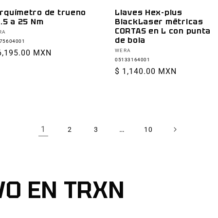
rquímetro de trueno
Llaves Hex-plus
2.5 a 25 Nm
BlackLaser métricas
CORTAS en L con punta
oveedor:
RA
de bola
75604001
Proveedor:
WERA
ecio
6,195.00 MXN
05133164001
bitual
Precio
$ 1,140.00 MXN
habitual
1
…
2
3
10
VO EN TRXN