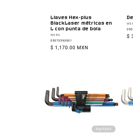
Llaves Hex-plus
De
BlackLaser métricas en
Pr
WE
L con punta de bola
050
Proveedor:
WERA
Pr
$ 
05073593001
ha
Precio
$ 1,170.00 MXN
habitual
Agotado