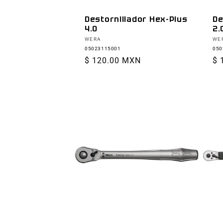
Destornillador Hex-Plus
De
4.0
2.
Proveedor:
Pr
WERA
WE
05023115001
050
Precio
$ 120.00 MXN
Pr
$ 
habitual
ha