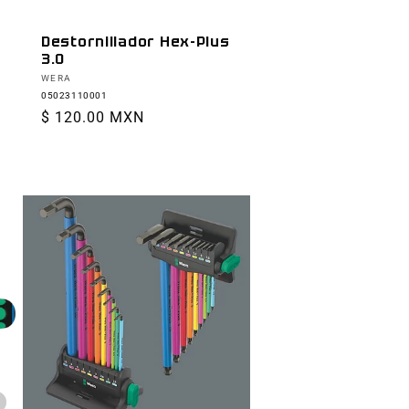
Destornillador Hex-Plus
3.0
Proveedor:
WERA
05023110001
Precio
$ 120.00 MXN
habitual