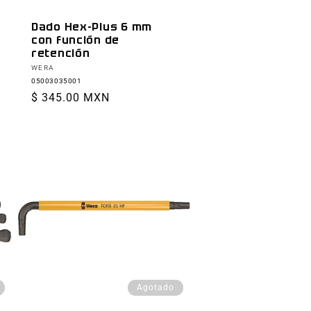
Dado Hex-Plus 6 mm
con función de
retención
Proveedor:
WERA
05003035001
Precio
$ 345.00 MXN
habitual
Agotado