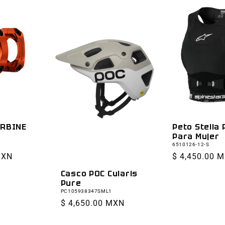
URBINE
Peto Stella
Para Mujer
6510126-12-S
MXN
Precio
$ 4,450.00 
habitual
Casco POC Cularis
Pure
PC105938347SML1
Precio
$ 4,650.00 MXN
habitual