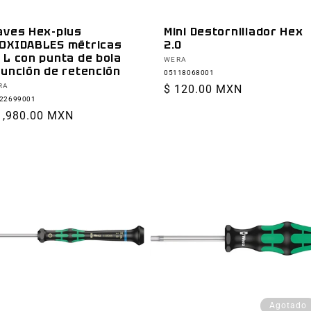
aves Hex-plus
Mini Destornillador Hex
OXIDABLES métricas
2.0
 L con punta de bola
Proveedor:
WERA
función de retención
05118068001
oveedor:
RA
Precio
$ 120.00 MXN
22699001
habitual
ecio
1,980.00 MXN
bitual
Agotado