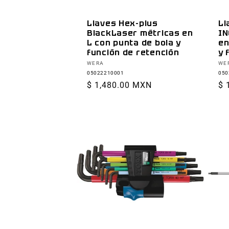
Llaves Hex-plus
Ll
BlackLaser métricas en
IN
L con punta de bola y
en
función de retención
y 
Proveedor:
Pr
WERA
WE
05022210001
050
Precio
$ 1,480.00 MXN
Pr
$ 
habitual
ha