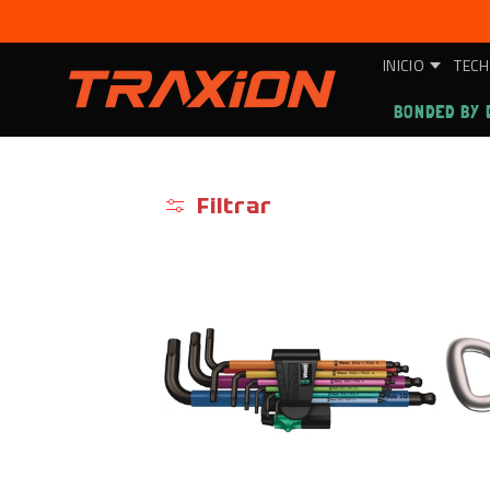
Ir
directamente
al contenido
INICIO
TECH
BONDED BY 
Filtrar