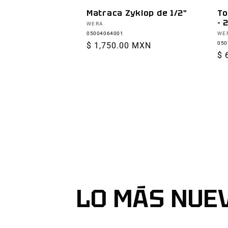
Matraca Zyklop de 1/2"
To
- 
Proveedor:
WERA
Pr
05004064001
WE
050
Precio
$ 1,750.00 MXN
Pr
$ 
habitual
ha
LO MÁS NUE