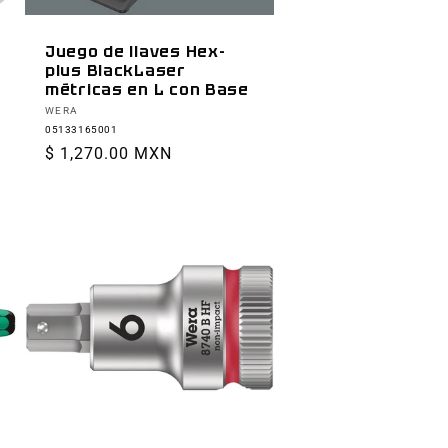
Juego de llaves Hex-
plus BlackLaser
métricas en L con Base
Proveedor:
WERA
05133165001
Precio
$ 1,270.00 MXN
habitual