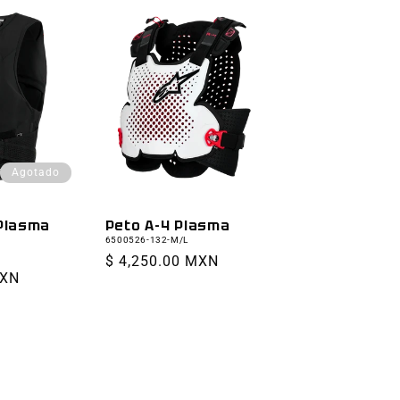
Agotado
 Plasma
Peto A-4 Plasma
6500526-132-M/L
Precio
$ 4,250.00 MXN
MXN
habitual