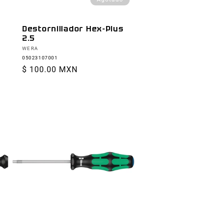
Destornillador Hex-Plus
2.5
Proveedor:
WERA
05023107001
Precio
$ 100.00 MXN
habitual