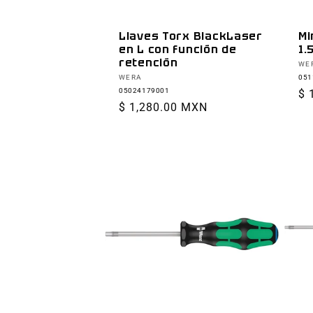
Llaves Torx BlackLaser
Mi
en L con función de
1.
retención
Pr
WE
Proveedor:
WERA
051
05024179001
Pr
$ 
Precio
$ 1,280.00 MXN
ha
habitual