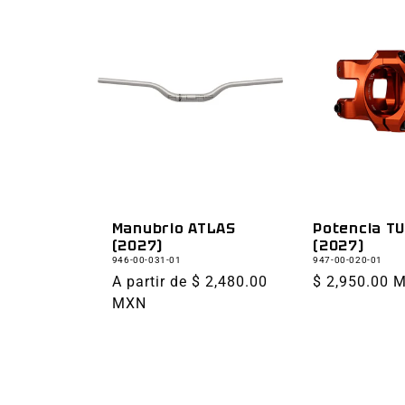
Manubrio ATLAS
Potencia T
(2027)
(2027)
946-00-031-01
947-00-020-01
Precio
A partir de $ 2,480.00
Precio
$ 2,950.00 
habitual
MXN
habitual