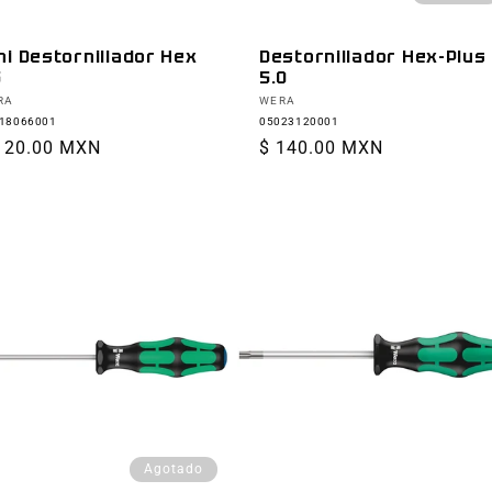
ni Destornillador Hex
Destornillador Hex-Plus
5
5.0
oveedor:
Proveedor:
RA
WERA
18066001
05023120001
ecio
120.00 MXN
Precio
$ 140.00 MXN
bitual
habitual
Agotado