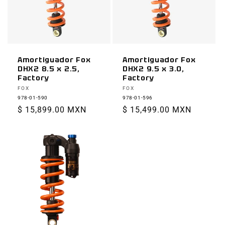
Amortiguador Fox
Amortiguador Fox
DHX2 8.5 x 2.5,
DHX2 9.5 x 3.0,
Factory
Factory
Proveedor:
Proveedor:
FOX
FOX
978-01-590
978-01-596
Precio
$ 15,899.00 MXN
Precio
$ 15,499.00 MXN
habitual
habitual