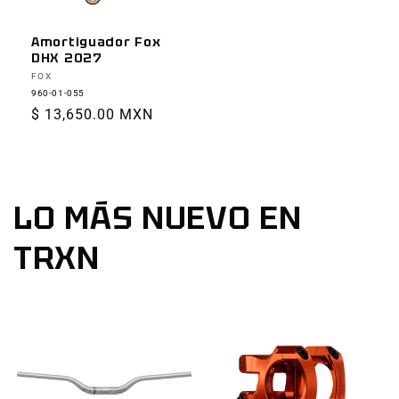
Amortiguador Fox
DHX 2027
Proveedor:
FOX
960-01-055
Precio
$ 13,650.00 MXN
habitual
LO MÁS NUEVO EN
TRXN