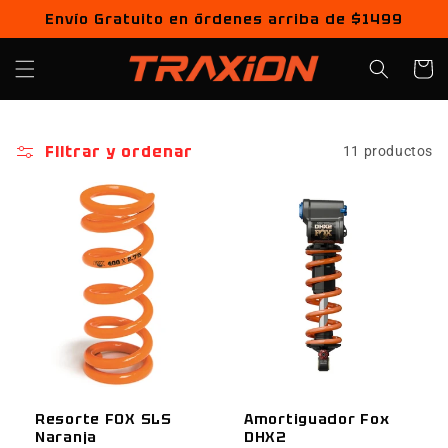
Ir
Envío Gratuito en órdenes arriba de $1499
directamente
al contenido
Carrito
Filtrar y ordenar
11 productos
Resorte FOX SLS
Amortiguador Fox
Naranja
DHX2