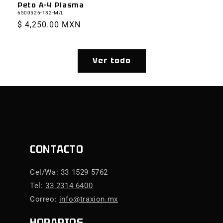
Peto A-4 Plasma
6500526-132-M/L
Precio
$ 4,250.00 MXN
habitual
Ver todo
CONTACTO
Cel/Wa: 33 1529 5762
Tel:
33 2314 6400
Correo:
info@traxion.mx
HORARIOS