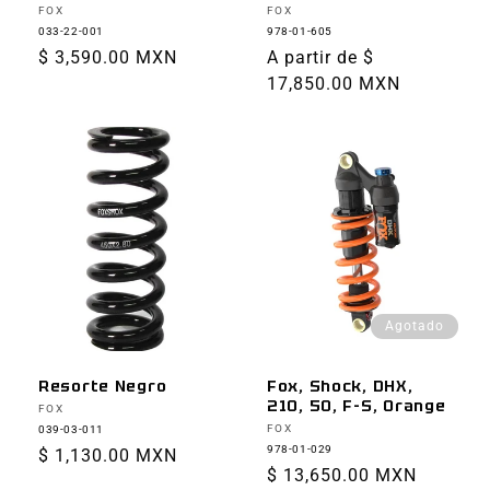
Proveedor:
Proveedor:
FOX
FOX
033-22-001
978-01-605
Precio
$ 3,590.00 MXN
Precio
A partir de $
habitual
habitual
17,850.00 MXN
Agotado
Resorte Negro
Fox, Shock, DHX,
210, 50, F-S, Orange
Proveedor:
FOX
Proveedor:
FOX
039-03-011
978-01-029
Precio
$ 1,130.00 MXN
Precio
$ 13,650.00 MXN
habitual