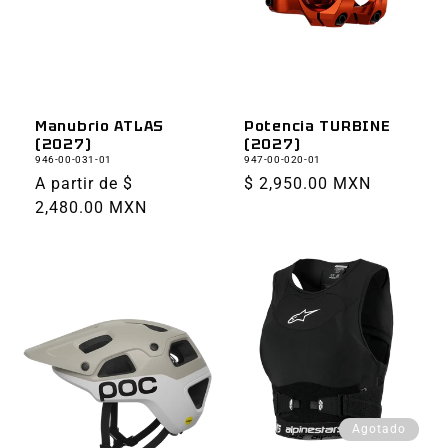
Manubrio ATLAS
Potencia TURBINE
(2027)
(2027)
946-00-031-01
947-00-020-01
Precio
A partir de $
Precio
$ 2,950.00 MXN
habitual
2,480.00 MXN
habitual
Agotado