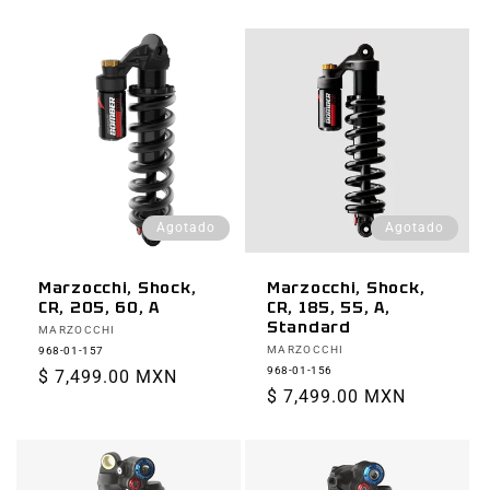
habitual
Agotado
Agotado
Marzocchi, Shock,
Marzocchi, Shock,
CR, 205, 60, A
CR, 185, 55, A,
Standard
Proveedor:
MARZOCCHI
Proveedor:
MARZOCCHI
968-01-157
968-01-156
Precio
$ 7,499.00 MXN
Precio
$ 7,499.00 MXN
habitual
habitual