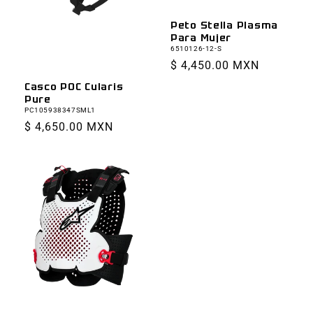
Peto Stella Plasma
Para Mujer
6510126-12-S
Precio
$ 4,450.00 MXN
habitual
Casco POC Cularis
Pure
PC105938347SML1
Precio
$ 4,650.00 MXN
habitual