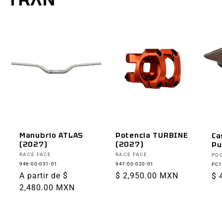
Manubrio ATLAS
Potencia TURBINE
Ca
(2027)
(2027)
Pu
Proveedor:
Proveedor:
Pr
RACE FACE
RACE FACE
PO
946-00-031-01
947-00-020-01
PC1
Precio
A partir de $
Precio
$ 2,950.00 MXN
Pr
$ 
habitual
2,480.00 MXN
habitual
ha