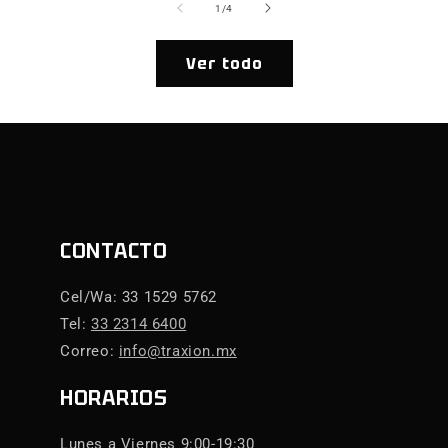
de
1
/
4
Ver todo
CONTACTO
Cel/Wa: 33 1529 5762
Tel:
33 2314 6400
Correo:
info@traxion.mx
HORARIOS
Lunes a Viernes 9:00-19:30