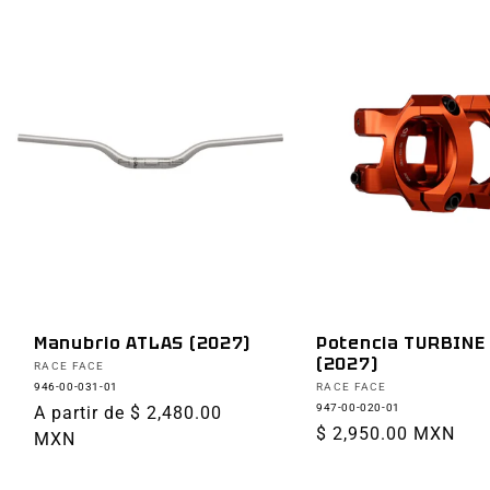
Manubrio ATLAS (2027)
Potencia TURBINE
(2027)
Proveedor:
RACE FACE
Proveedor:
946-00-031-01
RACE FACE
947-00-020-01
Precio
A partir de $ 2,480.00
Precio
$ 2,950.00 MXN
habitual
MXN
habitual