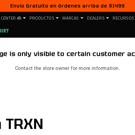
Envío Gratuito en órdenes arriba de $1499
 CENTER 🧰
PRODUCTOS
MARCAS
DEALERS
RECURSOS
DIRT
ge is only visible to certain customer a
Contact the store owner for more information.
n TRXN