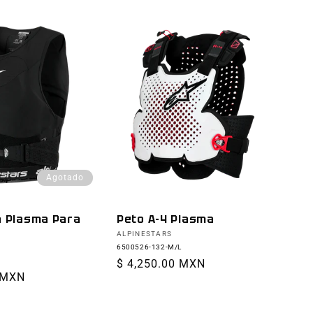
Agotado
a Plasma Para
Peto A-4 Plasma
Proveedor:
ALPINESTARS
6500526-132-M/L
Precio
$ 4,250.00 MXN
 MXN
habitual