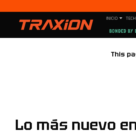
Ir
directamente
al contenido
INICIO
TECH
BONDED BY 
This pa
Lo más nuevo e