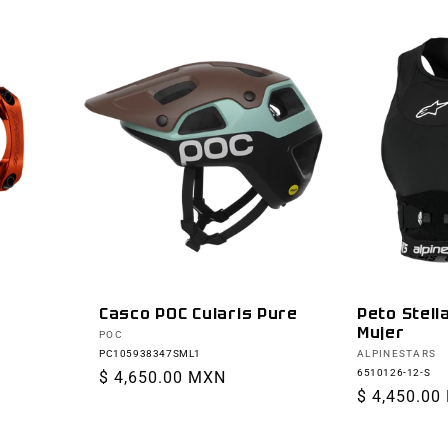
Peto Stell
Casco POC Cularis Pure
Mujer
Proveedor:
POC
Proveedor:
ALPINESTARS
PC105938347SML1
6510126-12-S
Precio
$ 4,650.00 MXN
Precio
$ 4,450.00
habitual
habitual