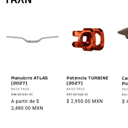
Manubrio ATLAS
Potencia TURBINE
Ca
(2027)
(2027)
Pu
Proveedor:
Proveedor:
Pr
RACE FACE
RACE FACE
PO
946-00-031-01
947-00-020-01
PC1
Precio
A partir de $
Precio
$ 2,950.00 MXN
Pr
$ 
habitual
2,480.00 MXN
habitual
ha