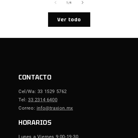
de
1
/
4
Ver todo
CONTACTO
Cel/Wa: 33 1529 5762
Tel:
33 2314 6400
Correo:
info@traxion.mx
HORARIOS
Lunes a Viernes 9:00-19:30