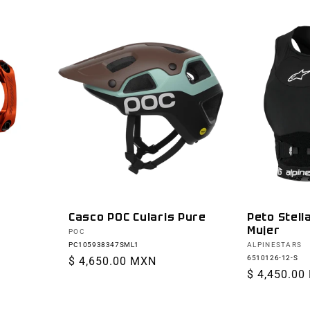
Peto Stell
Casco POC Cularis Pure
Mujer
Proveedor:
POC
Proveedor:
ALPINESTARS
PC105938347SML1
6510126-12-S
Precio
$ 4,650.00 MXN
Precio
$ 4,450.00
habitual
habitual