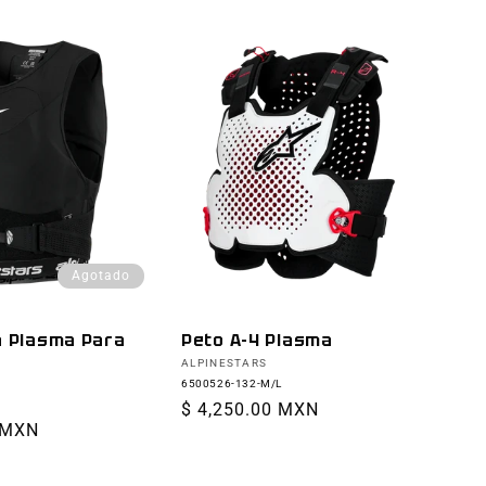
Agotado
a Plasma Para
Peto A-4 Plasma
Proveedor:
ALPINESTARS
6500526-132-M/L
Precio
$ 4,250.00 MXN
 MXN
habitual