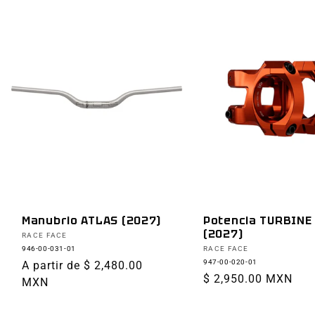
Manubrio ATLAS (2027)
Potencia TURBINE
(2027)
Proveedor:
RACE FACE
Proveedor:
946-00-031-01
RACE FACE
947-00-020-01
Precio
A partir de $ 2,480.00
Precio
$ 2,950.00 MXN
habitual
MXN
habitual