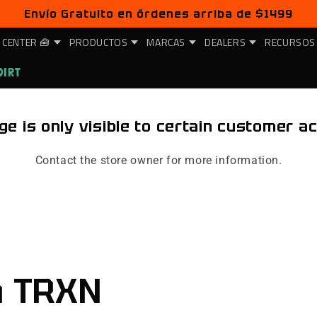
Envío Gratuito en órdenes arriba de $1499
 CENTER 🧰
PRODUCTOS
MARCAS
DEALERS
RECURSOS
DIRT
ge is only visible to certain customer a
Contact the store owner for more information.
n TRXN