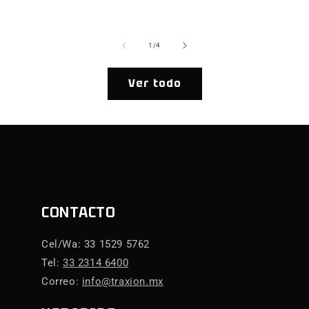
ha
de
1
/
4
Ver todo
CONTACTO
Cel/Wa: 33 1529 5762
Tel:
33 2314 6400
Correo:
info@traxion.mx