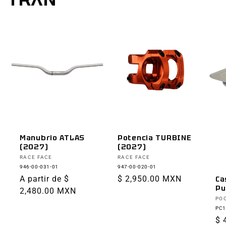
Manubrio ATLAS
Potencia TURBINE
(2027)
(2027)
Proveedor:
Proveedor:
RACE FACE
RACE FACE
946-00-031-01
947-00-020-01
Precio
A partir de $
Precio
$ 2,950.00 MXN
Ca
Pu
habitual
2,480.00 MXN
habitual
Pr
PO
PC1
Pr
$ 