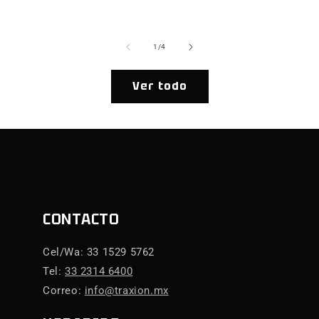
ha
de
1
/
4
Ver todo
CONTACTO
Cel/Wa: 33 1529 5762
Tel:
33 2314 6400
Correo:
info@traxion.mx