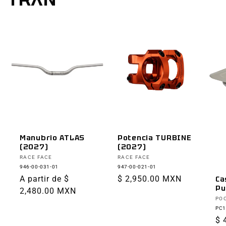
Manubrio ATLAS
Potencia TURBINE
(2027)
(2027)
Proveedor:
Proveedor:
RACE FACE
RACE FACE
946-00-031-01
947-00-021-01
Precio
A partir de $
Precio
$ 2,950.00 MXN
Ca
Pu
habitual
2,480.00 MXN
habitual
Pr
PO
PC1
Pr
$ 