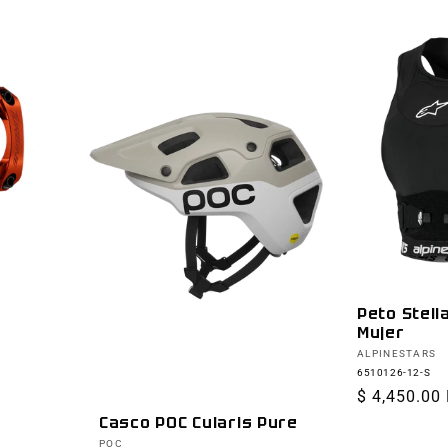
Peto Stell
Mujer
Proveedor:
ALPINESTARS
6510126-12-S
Precio
$ 4,450.00
habitual
Casco POC Cularis Pure
Proveedor:
POC