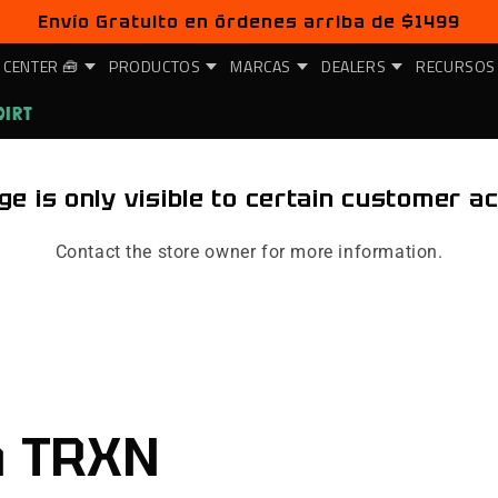
Envío Gratuito en órdenes arriba de $1499
 CENTER 🧰
PRODUCTOS
MARCAS
DEALERS
RECURSOS
DIRT
ge is only visible to certain customer a
Contact the store owner for more information.
n TRXN