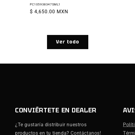
PC105938347SML1
Precio
$ 4,650.00 MXN
habitual
Ver todo
CONVIÉRTETE EN DEALER
AVI
¿Te gustaría distribuir nuestros
Polít
productos en tu tienda?
Contáctanos!
Térm