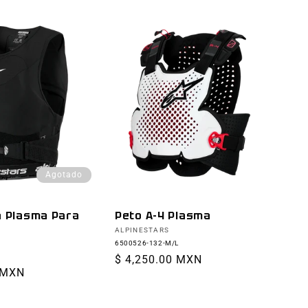
Agotado
a Plasma Para
Peto A-4 Plasma
Proveedor:
ALPINESTARS
6500526-132-M/L
Precio
$ 4,250.00 MXN
 MXN
habitual