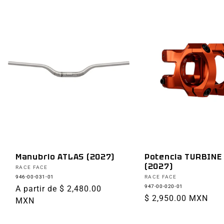
Manubrio ATLAS (2027)
Potencia TURBINE
(2027)
Proveedor:
RACE FACE
Proveedor:
946-00-031-01
RACE FACE
947-00-020-01
Precio
A partir de $ 2,480.00
Precio
$ 2,950.00 MXN
habitual
MXN
habitual