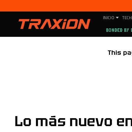
Ir
directamente
al contenido
INICIO
TECH
BONDED BY 
This pa
Lo más nuevo e