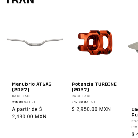
Manubrio ATLAS
Potencia TURBINE
(2027)
(2027)
Proveedor:
Proveedor:
RACE FACE
RACE FACE
946-00-031-01
947-00-021-01
Precio
A partir de $
Precio
$ 2,950.00 MXN
Ca
Pu
habitual
2,480.00 MXN
habitual
Pr
PO
PC1
Pr
$ 