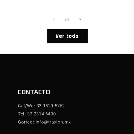
ha
de
1
/
4
Ver todo
CONTACTO
Cel/Wa: 33 1529 5762
Tel:
33 2314 6400
Correo:
info@traxion.mx