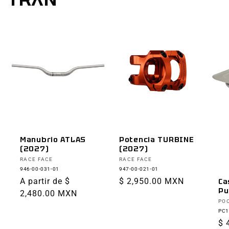
Manubrio ATLAS
Potencia TURBINE
(2027)
(2027)
Proveedor:
Proveedor:
RACE FACE
RACE FACE
946-00-031-01
947-00-021-01
Precio
A partir de $
Precio
$ 2,950.00 MXN
Ca
Pu
habitual
2,480.00 MXN
habitual
Pr
PO
PC1
Pr
$ 