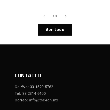
ha
de
1
/
4
Ver todo
CONTACTO
Cel/Wa: 33 1529 5762
Tel:
33 2314 6400
Correo:
info@traxion.mx