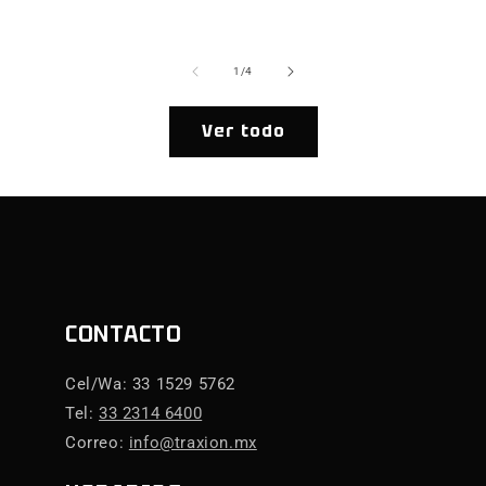
ha
de
1
/
4
Ver todo
CONTACTO
Cel/Wa: 33 1529 5762
Tel:
33 2314 6400
Correo:
info@traxion.mx