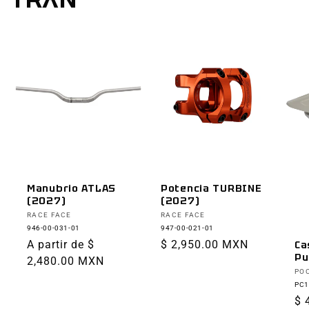
Manubrio ATLAS
Potencia TURBINE
(2027)
(2027)
Proveedor:
Proveedor:
RACE FACE
RACE FACE
946-00-031-01
947-00-021-01
Precio
A partir de $
Precio
$ 2,950.00 MXN
Ca
Pu
habitual
2,480.00 MXN
habitual
Pr
PO
PC1
Pr
$ 