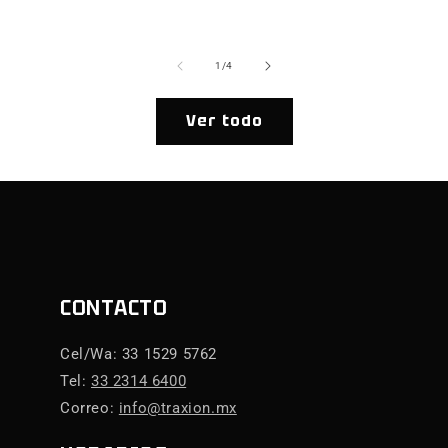
ha
de
1
/
4
Ver todo
CONTACTO
Cel/Wa: 33 1529 5762
Tel:
33 2314 6400
Correo:
info@traxion.mx