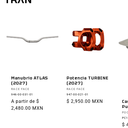
Manubrio ATLAS
Potencia TURBINE
(2027)
(2027)
Proveedor:
Proveedor:
RACE FACE
RACE FACE
946-00-031-01
947-00-021-01
Precio
A partir de $
Precio
$ 2,950.00 MXN
Ca
Pu
habitual
2,480.00 MXN
habitual
Pr
PO
PC1
Pr
$ 