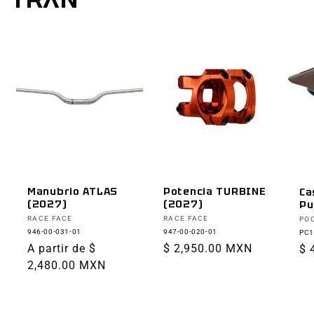
Manubrio ATLAS
Potencia TURBINE
Ca
(2027)
(2027)
Pu
Proveedor:
Proveedor:
Pr
RACE FACE
RACE FACE
PO
946-00-031-01
947-00-020-01
PC1
Precio
A partir de $
Precio
$ 2,950.00 MXN
Pr
$ 
habitual
2,480.00 MXN
habitual
ha