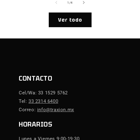
de
1
/
4
Ver todo
CONTACTO
Cel/Wa: 33 1529 5762
Tel:
33 2314 6400
Correo:
info@traxion.mx
HORARIOS
Lunes a Viernes 9:00-19:30