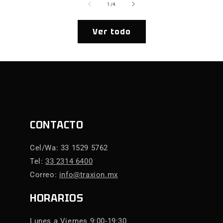
de
1
/
4
Ver todo
CONTACTO
Cel/Wa: 33 1529 5762
Tel:
33 2314 6400
Correo:
info@traxion.mx
HORARIOS
Lunes a Viernes 9:00-19:30