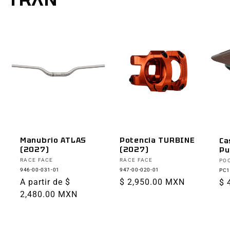
Manubrio ATLAS
Potencia TURBINE
Ca
(2027)
(2027)
Pu
Proveedor:
Proveedor:
Pr
RACE FACE
RACE FACE
PO
946-00-031-01
947-00-020-01
PC1
Precio
A partir de $
Precio
$ 2,950.00 MXN
Pr
$ 
habitual
2,480.00 MXN
habitual
ha