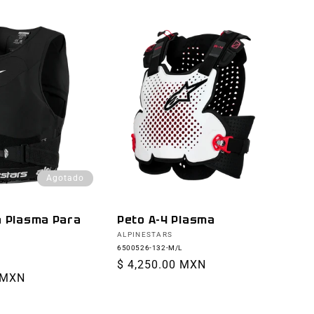
Agotado
a Plasma Para
Peto A-4 Plasma
Proveedor:
ALPINESTARS
6500526-132-M/L
Precio
$ 4,250.00 MXN
 MXN
habitual