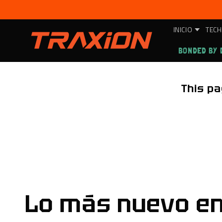
Ir
directamente
al contenido
INICIO
TECH
BONDED BY 
This pa
Lo más nuevo e