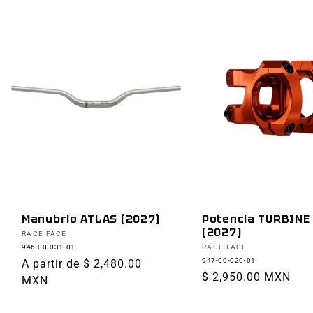
Manubrio ATLAS (2027)
Potencia TURBINE
(2027)
Proveedor:
RACE FACE
Proveedor:
946-00-031-01
RACE FACE
947-00-020-01
Precio
A partir de $ 2,480.00
Precio
$ 2,950.00 MXN
habitual
MXN
habitual