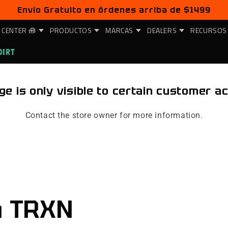
Envío Gratuito en órdenes arriba de $1499
 CENTER 🧰
PRODUCTOS
MARCAS
DEALERS
RECURSOS
DIRT
ge is only visible to certain customer a
Contact the store owner for more information.
n TRXN