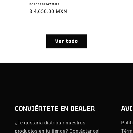
PC105938347SML1
Precio
$ 4,650.00 MXN
habitual
Ver todo
CONVIÉRTETE EN DEALER
AVI
¿Te gustaría distribuir nuestros
Polít
productos en tu tienda?
Contáctanos!
Térm