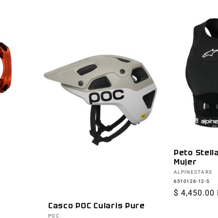
Peto Stell
Mujer
Proveedor:
ALPINESTARS
6510126-12-S
Precio
$ 4,450.00
habitual
Casco POC Cularis Pure
Proveedor:
POC