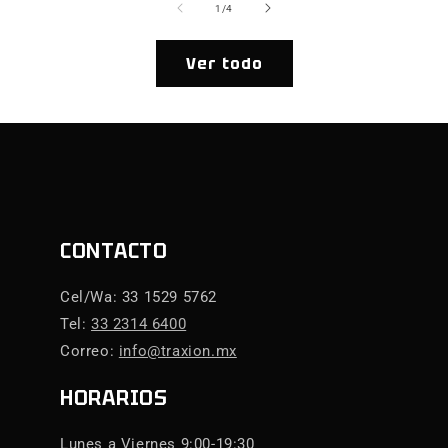
de
1
/
4
Ver todo
CONTACTO
Cel/Wa: 33 1529 5762
Tel:
33 2314 6400
Correo:
info@traxion.mx
HORARIOS
Lunes a Viernes 9:00-19:30