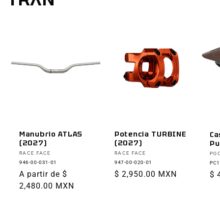
Manubrio ATLAS
Potencia TURBINE
Ca
(2027)
(2027)
Pu
Proveedor:
Proveedor:
Pr
RACE FACE
RACE FACE
PO
946-00-031-01
947-00-020-01
PC1
Precio
A partir de $
Precio
$ 2,950.00 MXN
Pr
$ 
habitual
2,480.00 MXN
habitual
ha