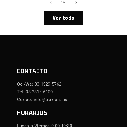
de
1
/
4
Ver todo
CONTACTO
Cel/Wa: 33 1529 5762
Tel:
33 2314 6400
Correo:
info@traxion.mx
HORARIOS
Lunes a Viernes 9:00-19:30