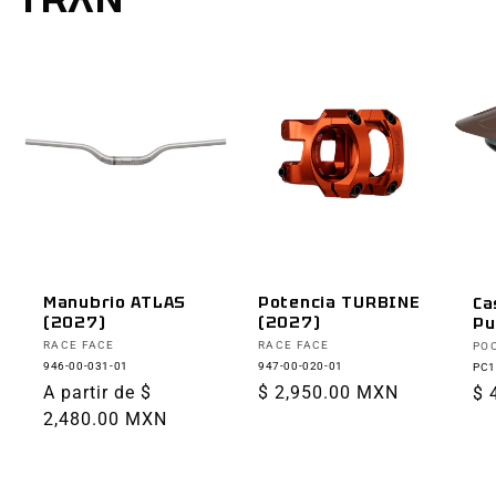
Manubrio ATLAS
Potencia TURBINE
Ca
(2027)
(2027)
Pu
Proveedor:
Proveedor:
Pr
RACE FACE
RACE FACE
PO
946-00-031-01
947-00-020-01
PC1
Precio
A partir de $
Precio
$ 2,950.00 MXN
Pr
$ 
habitual
2,480.00 MXN
habitual
ha