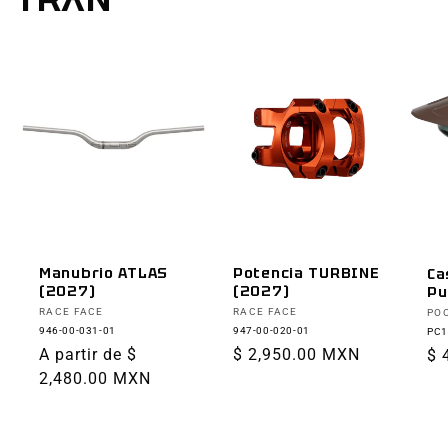
Manubrio ATLAS
Potencia TURBINE
Ca
(2027)
(2027)
Pu
Proveedor:
Proveedor:
Pr
RACE FACE
RACE FACE
PO
946-00-031-01
947-00-020-01
PC1
Precio
A partir de $
Precio
$ 2,950.00 MXN
Pr
$ 
habitual
2,480.00 MXN
habitual
ha