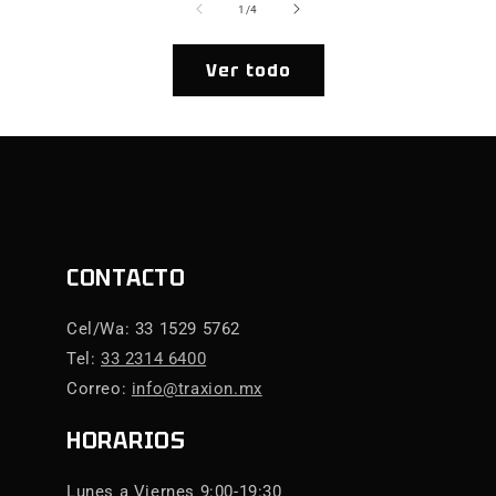
de
1
/
4
Ver todo
CONTACTO
Cel/Wa: 33 1529 5762
Tel:
33 2314 6400
Correo:
info@traxion.mx
HORARIOS
Lunes a Viernes 9:00-19:30