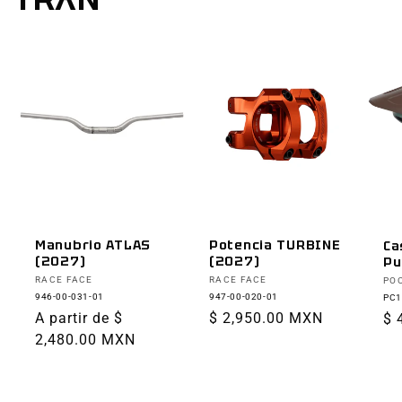
Manubrio ATLAS
Potencia TURBINE
Ca
(2027)
(2027)
Pu
Proveedor:
Proveedor:
Pr
RACE FACE
RACE FACE
PO
946-00-031-01
947-00-020-01
PC1
Precio
A partir de $
Precio
$ 2,950.00 MXN
Pr
$ 
habitual
2,480.00 MXN
habitual
ha