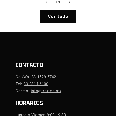
de
1
/
4
Ver todo
CONTACTO
Cel/Wa: 33 1529 5762
Tel:
33 2314 6400
Correo:
info@traxion.mx
HORARIOS
Lunes a Viernes 9:00-19:30