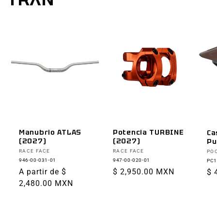
Manubrio ATLAS
Potencia TURBINE
Ca
(2027)
(2027)
Pu
Proveedor:
Proveedor:
Pr
RACE FACE
RACE FACE
PO
946-00-031-01
947-00-020-01
PC1
Precio
A partir de $
Precio
$ 2,950.00 MXN
Pr
$ 
habitual
2,480.00 MXN
habitual
ha