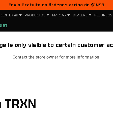
Envío Gratuito en órdenes arriba de $1499
 CENTER 🧰
PRODUCTOS
MARCAS
DEALERS
RECURSOS
DIRT
ge is only visible to certain customer a
Contact the store owner for more information.
n TRXN