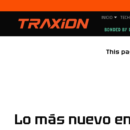
Ir
directamente
al contenido
INICIO
TECH
BONDED BY 
This pa
Lo más nuevo e