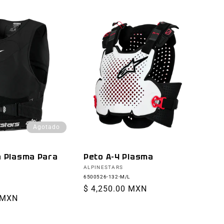
Agotado
a Plasma Para
Peto A-4 Plasma
Proveedor:
ALPINESTARS
6500526-132-M/L
Precio
$ 4,250.00 MXN
 MXN
habitual