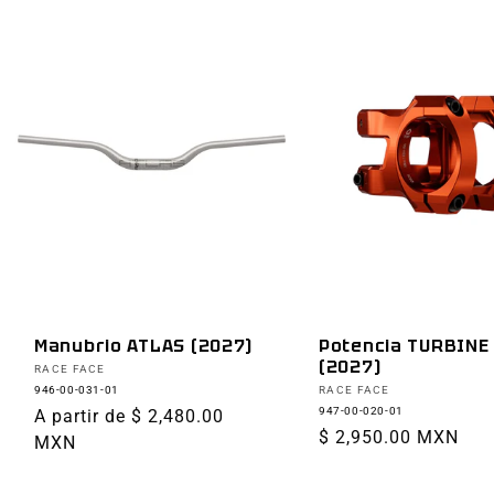
Manubrio ATLAS (2027)
Potencia TURBINE
(2027)
Proveedor:
RACE FACE
Proveedor:
946-00-031-01
RACE FACE
947-00-020-01
Precio
A partir de $ 2,480.00
Precio
$ 2,950.00 MXN
habitual
MXN
habitual