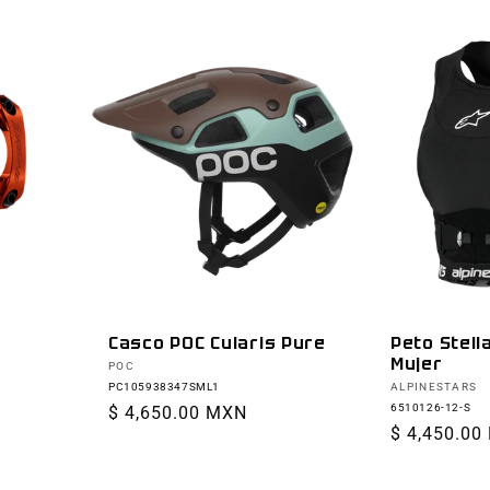
Peto Stell
Casco POC Cularis Pure
Mujer
Proveedor:
POC
Proveedor:
ALPINESTARS
PC105938347SML1
6510126-12-S
Precio
$ 4,650.00 MXN
Precio
$ 4,450.00
habitual
habitual