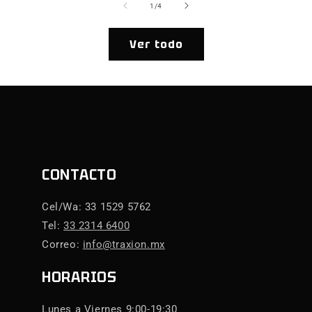
de
1
/
4
Ver todo
CONTACTO
Cel/Wa: 33 1529 5762
Tel:
33 2314 6400
Correo:
info@traxion.mx
HORARIOS
Lunes a Viernes 9:00-19:30