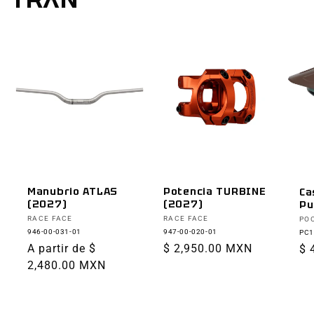
Manubrio ATLAS
Potencia TURBINE
Ca
(2027)
(2027)
Pu
Proveedor:
Proveedor:
Pr
RACE FACE
RACE FACE
PO
946-00-031-01
947-00-020-01
PC1
Precio
A partir de $
Precio
$ 2,950.00 MXN
Pr
$ 
habitual
2,480.00 MXN
habitual
ha