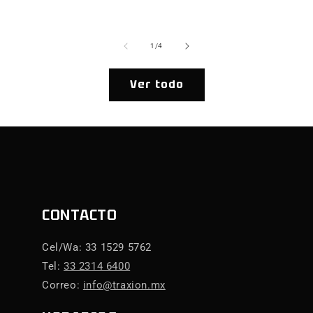
ha
de
1
/
4
Ver todo
CONTACTO
Cel/Wa: 33 1529 5762
Tel:
33 2314 6400
Correo:
info@traxion.mx