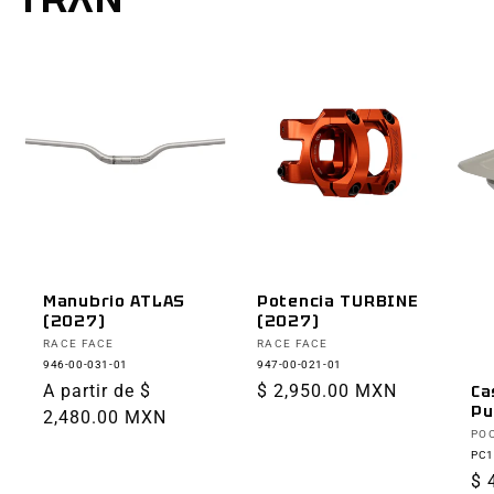
Manubrio ATLAS
Potencia TURBINE
(2027)
(2027)
Proveedor:
Proveedor:
RACE FACE
RACE FACE
946-00-031-01
947-00-021-01
Precio
A partir de $
Precio
$ 2,950.00 MXN
Ca
Pu
habitual
2,480.00 MXN
habitual
Pr
PO
PC1
Pr
$ 