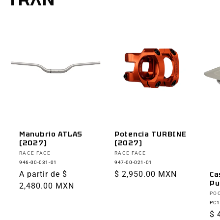
Manubrio ATLAS
Potencia TURBINE
(2027)
(2027)
Proveedor:
Proveedor:
RACE FACE
RACE FACE
946-00-031-01
947-00-021-01
Precio
A partir de $
Precio
$ 2,950.00 MXN
Ca
Pu
habitual
2,480.00 MXN
habitual
Pr
PO
PC1
Pr
$ 