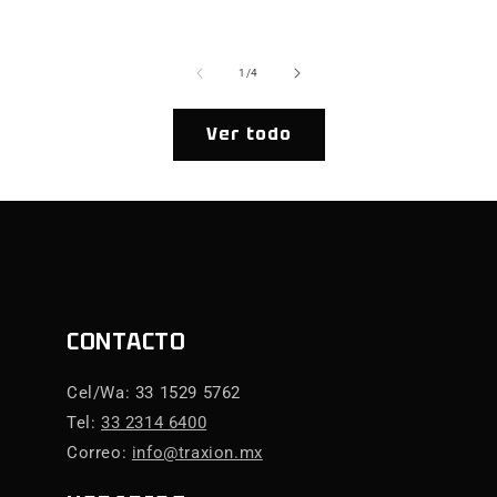
ha
de
1
/
4
Ver todo
CONTACTO
Cel/Wa: 33 1529 5762
Tel:
33 2314 6400
Correo:
info@traxion.mx