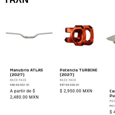
Manubrio ATLAS
Potencia TURBINE
(2027)
(2027)
Proveedor:
Proveedor:
RACE FACE
RACE FACE
946-00-031-01
947-00-020-01
Precio
A partir de $
Precio
$ 2,950.00 MXN
Ca
Pu
habitual
2,480.00 MXN
habitual
Pr
PO
PC1
Pr
$ 