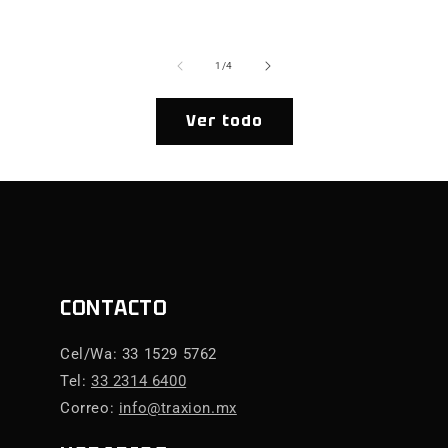
ha
de
1
/
4
Ver todo
CONTACTO
Cel/Wa: 33 1529 5762
Tel:
33 2314 6400
Correo:
info@traxion.mx