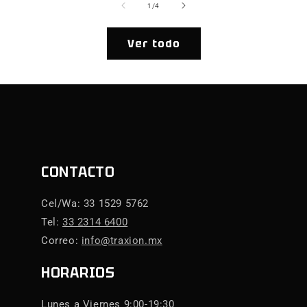
de
1
/
4
Ver todo
CONTACTO
Cel/Wa: 33 1529 5762
Tel:
33 2314 6400
Correo:
info@traxion.mx
HORARIOS
Lunes a Viernes 9:00-19:30