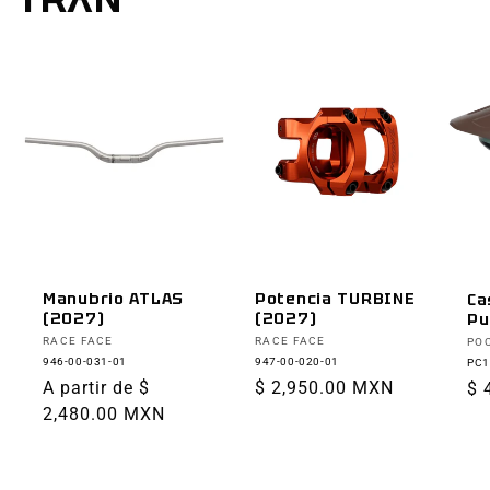
Manubrio ATLAS
Potencia TURBINE
Ca
(2027)
(2027)
Pu
Proveedor:
Proveedor:
Pr
RACE FACE
RACE FACE
PO
946-00-031-01
947-00-020-01
PC1
Precio
A partir de $
Precio
$ 2,950.00 MXN
Pr
$ 
habitual
2,480.00 MXN
habitual
ha